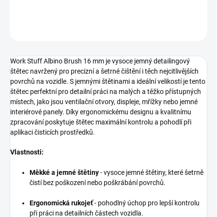
DETAILNÍ INFORMACE
ZEPTAT SE
HLÍDAT
Work Stuff Albino Brush 16 mm je vysoce jemný detailingový
štětec navržený pro precizní a šetrné čištění i těch nejcitlivějších
povrchů na vozidle. S jemnými štětinami a ideální velikostí je tento
štětec perfektní pro detailní práci na malých a těžko přístupných
místech, jako jsou ventilační otvory, displeje, mřížky nebo jemné
interiérové panely. Díky ergonomickému designu a kvalitnímu
zpracování poskytuje štětec maximální kontrolu a pohodlí při
aplikaci čisticích prostředků.
Vlastnosti:
Měkké a jemné štětiny
- vysoce jemné štětiny, které šetrně
čistí bez poškození nebo poškrábání povrchů.
Ergonomická rukojeť
- pohodlný úchop pro lepší kontrolu
při práci na detailních částech vozidla.