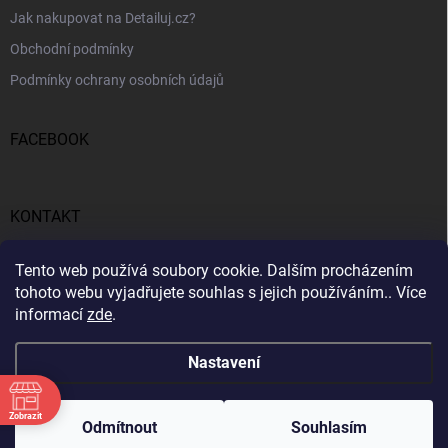
Jak nakupovat na Detailuj.cz?
Obchodní podmínky
Podmínky ochrany osobních údajů
FACEBOOK
KONTAKT
gunar
@
detailuj.cz
Tento web používá soubory cookie. Dalším procházením
tohoto webu vyjadřujete souhlas s jejich používáním.. Více
770192683
informací
zde
.
Nastavení
Zobrazit
Copyright 2026
Detailuj.cz
. Všechna práva vyhrazena.
Odmítnout
Souhlasím