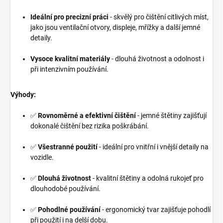
Ideální pro precizní práci
- skvělý pro čištění citlivých míst,
jako jsou ventilační otvory, displeje, mřížky a další jemné
detaily.
Vysoce kvalitní materiály
- dlouhá životnost a odolnost i
při intenzivním používání.
Výhody:
✅
Rovnoměrné a efektivní čištění
- jemné štětiny zajišťují
dokonalé čištění bez rizika poškrábání.
✅
Všestranné použití
- ideální pro vnitřní i vnější detaily na
vozidle.
✅
Dlouhá životnost
- kvalitní štětiny a odolná rukojeť pro
dlouhodobé používání.
✅
Pohodlné používání
- ergonomický tvar zajišťuje pohodlí
při použití i na delší dobu.