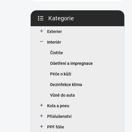
n
í
p
Kategorie
a
Přeskočit
n
kategorie
Exterier
e
l
Interiér
Čističe
Ošetření a impregnace
Péče o kůži
Dezinfekce klima
Vůně do auta
Kola a pneu
Příslušenství
PPF fólie