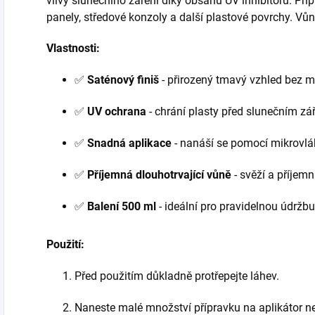
vlivy slunečního záření díky obsahu UV inhibitorů. Pří
panely, středové konzoly a další plastové povrchy. Vůn
Vlastnosti:
✅
Saténový finiš
- přirozený tmavý vzhled bez m
✅
UV ochrana
- chrání plasty před slunečním z
✅
Snadná aplikace
- nanáší se pomocí mikrovlá
✅
Příjemná dlouhotrvající vůně
- svěží a příjemn
✅
Balení 500 ml
- ideální pro pravidelnou údržbu
Použití:
Před použitím důkladně protřepejte láhev.
Naneste malé množství přípravku na aplikátor n