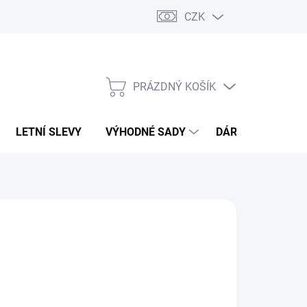
CZK
PRÁZDNÝ KOŠÍK
NÁKUPNÍ
KOŠÍK
LETNÍ SLEVY
VÝHODNÉ SADY
DÁRKOVÝ POUKA
D STUFF
89 Kč
,84 Kč bez DPH
ná