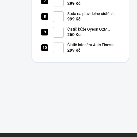
Finesse Spritz Interior Detail
299 Kč
Spray (500 ml)
Sada na pravidelné čištění
kůže v automobilu od Auto
999 Kč
Finesse
Čistič kůže Gyeon Q2M
LeatherCleaner NATURAL
260 Kč
(500 ml)
Čistič interiéru Auto Finesse
Total Interior Cleaner (500 ml)
299 Kč
Z