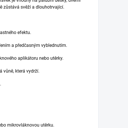
pravek je vhodný na palubní desky, dveřní
ě zůstává svěží a dlouhotrvající.
astného efektu.
ářením a předčasným vyblednutím.
knového aplikátoru nebo utěrky.
á vůně, která vydrží.
.
ebo mikrovláknovou utěrku.