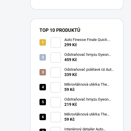
TOP 10 PRODUKTŮ
Auto Finesse Finale Quick
Detailer (500 ml)
299 Kč
Odstraňovač hmyzu Gyeon
Q2M Bug&Grime (1 L)
459 Kč
Odstraňovač polétavé rzi Auto
Finesse Iron Out
339 Kč
Contamination Remover (500
ml)
Mikrovláknová utěrka The
Collection Allround & Coating
59 Kč
245 GSM 40x40 cm (Royal
Blue)
Odstraňovač hmyzu Gyeon
Q2M Bug&Grime (500 ml)
219 Kč
Mikrovláknová utěrka The
Collection Allround & Coating
59 Kč
245 GSM 40x40 cm (Lila)
Interiérový detailer Auto