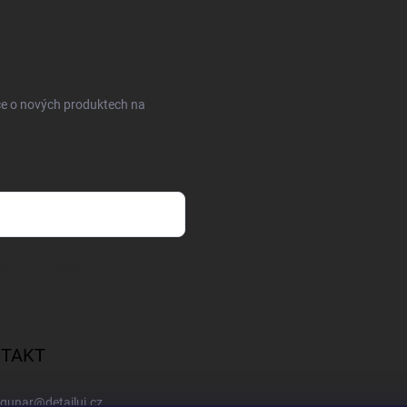
ce o nových produktech na
sobních údajů
TAKT
gunar
@
detailuj.cz