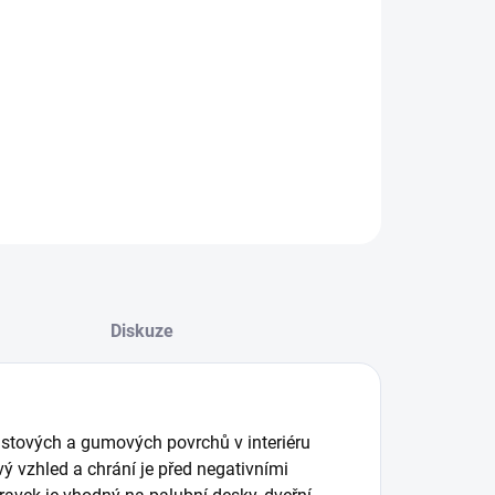
:
−
+
Přidat do košíku
 Stuff Interior Dressing (500 ml)
ILNÍ INFORMACE
ZEPTAT SE
HLÍDAT
Diskuze
lastových a gumových povrchů v interiéru
ý vzhled a chrání je před negativními