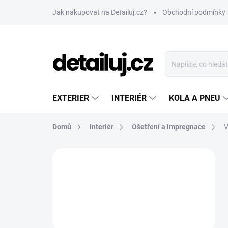
Přejít
Jak nakupovat na Detailuj.cz?
Obchodní podmínky
na
obsah
EXTERIER
INTERIÉR
KOLA A PNEU
Domů
Interiér
Ošetření a impregnace
V
P
o
s
t
r
a
n