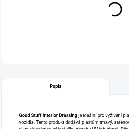
cena
Good
DETA
Popis
Good Stuff Interior Dressing
je ideální pro vyživení p
vozidla. Tento produkt dodává plastům tmavý, saténov