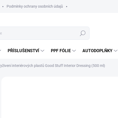
Podmínky ochrany osobních údajů
Hledat
PŘÍSLUŠENSTVÍ
PPF FÓLIE
AUTODOPLŇKY
yživení interiérových plastů Good Stuff Interior Dressing (500 ml)
Neohodnoceno
Podrobnosti hodnocení
ZNAČKA:
GOO
2
238
Měr