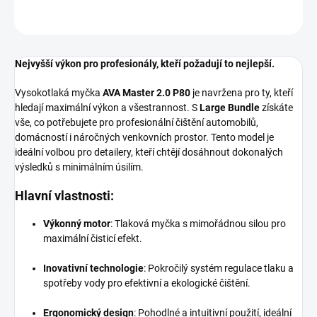
ZEPTAT SE
HLÍDAT
Nejvyšší výkon pro profesionály, kteří požadují to nejlepší.
Vysokotlaká myčka
AVA Master 2.0 P80
je navržena pro ty, kteří
hledají maximální výkon a všestrannost. S
Large Bundle
získáte
vše, co potřebujete pro profesionální čištění automobilů,
domácností i náročných venkovních prostor. Tento model je
ideální volbou pro detailery, kteří chtějí dosáhnout dokonalých
výsledků s minimálním úsilím.
Hlavní vlastnosti:
Výkonný motor
: Tlaková myčka s mimořádnou silou pro
maximální čisticí efekt.
Inovativní technologie
: Pokročilý systém regulace tlaku a
spotřeby vody pro efektivní a ekologické čištění.
Ergonomický design
: Pohodlné a intuitivní použití, ideální