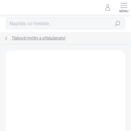
Přejít
na
obsah
Hledat
Tlakové myčky a příslušenství
Neohodnoceno
Podrobnosti hodnocení
ZNAČKA:
AVA