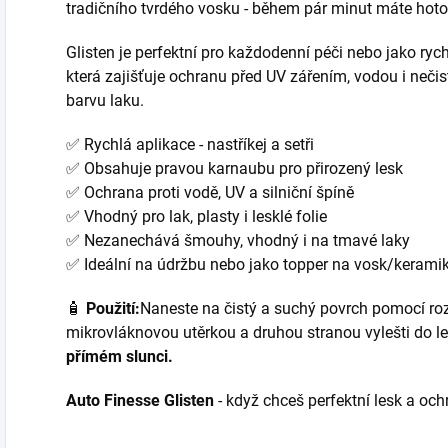
tradičního tvrdého vosku - během pár minut máte hoto
Glisten je perfektní pro každodenní péči nebo jako ryc
která zajišťuje ochranu před UV zářením, vodou i neči
barvu laku.
✅ Rychlá aplikace - nastříkej a setři
✅ Obsahuje pravou karnaubu pro přirozený lesk
✅ Ochrana proti vodě, UV a silniční špíně
✅ Vhodný pro lak, plasty i lesklé folie
✅ Nezanechává šmouhy, vhodný i na tmavé laky
✅ Ideální na údržbu nebo jako topper na vosk/kerami
🧴
Použití:
Naneste na čistý a suchý povrch pomocí ro
mikrovláknovou utěrkou a druhou stranou vylešti do l
přímém slunci.
Auto Finesse Glisten
- když chceš perfektní lesk a och