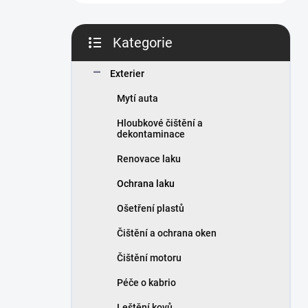
n
í
p
Kategorie
a
Přeskočit
n
kategorie
Exterier
e
l
Mytí auta
Hloubkové čištění a
dekontaminace
Renovace laku
Ochrana laku
Ošetření plastů
Čištění a ochrana oken
Čištění motoru
Péče o kabrio
Leštění kovů