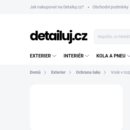
Přejít
Jak nakupovat na Detailuj.cz?
Obchodní podmínky
na
obsah
EXTERIER
INTERIÉR
KOLA A PNEU
Domů
Exterier
Ochrana laku
Vosk v roz
P
o
s
t
r
a
n