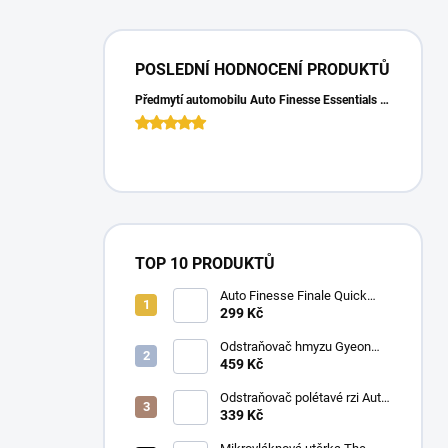
POSLEDNÍ HODNOCENÍ PRODUKTŮ
Předmytí automobilu Auto Finesse Essentials Pre-Wash (500 ml)
TOP 10 PRODUKTŮ
Auto Finesse Finale Quick
Detailer (500 ml)
299 Kč
Odstraňovač hmyzu Gyeon
Q2M Bug&Grime (1 L)
459 Kč
Odstraňovač polétavé rzi Auto
Finesse Iron Out
339 Kč
Contamination Remover (500