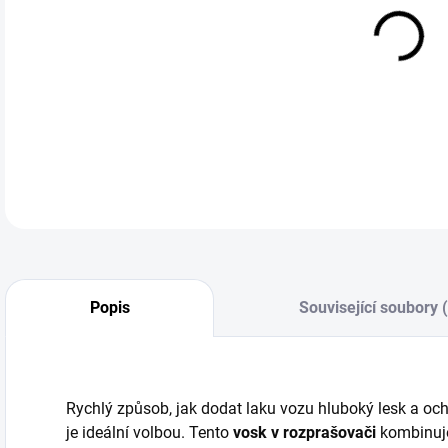
cena
Auto
pro 
DETA
Popis
Související soubory 
Rychlý způsob, jak dodat laku vozu hluboký lesk a o
je ideální volbou. Tento
vosk v rozprašovači
kombinuje