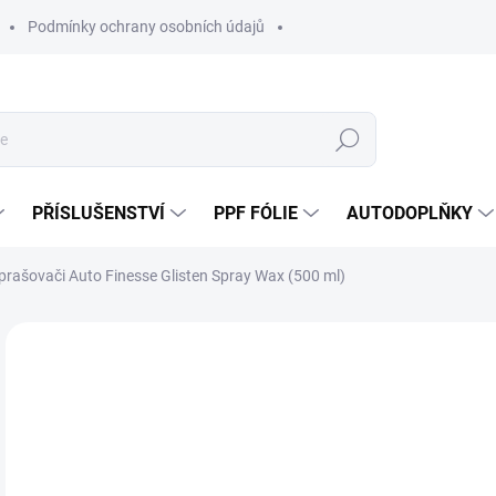
Podmínky ochrany osobních údajů
Hledat
PŘÍSLUŠENSTVÍ
PPF FÓLIE
AUTODOPLŇKY
prašovači Auto Finesse Glisten Spray Wax (500 ml)
Neohodnoceno
Podrobnosti hodnocení
ZNAČKA:
AUT
4
319
Měr