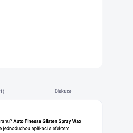
:
−
+
Přidat do košíku
 Finesse Glisten Spray Wax (500 ml) – Vosk v rozprašovači
rychlý lesk a ochranu laku
ILNÍ INFORMACE
ZEPTAT SE
HLÍDAT
(1)
Diskuze
chranu?
Auto Finesse Glisten Spray Wax
 jednoduchou aplikaci s efektem