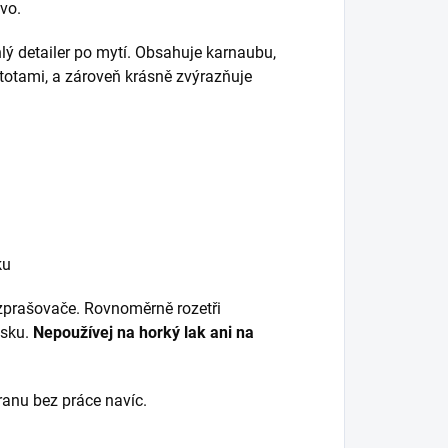
vo.
hlý detailer po mytí. Obsahuje karnaubu,
stotami, a zároveň krásně zvýrazňuje
ku
zprašovače. Rovnoměrně rozetři
esku.
Nepoužívej na horký lak ani na
ranu bez práce navíc.