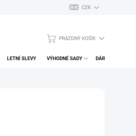
CZK
PRÁZDNÝ KOŠÍK
NÁKUPNÍ
KOŠÍK
LETNÍ SLEVY
VÝHODNÉ SADY
DÁRKOVÝ POUKA
O FINESSE
39 Kč
386 Kč
,01 Kč bez DPH
ná