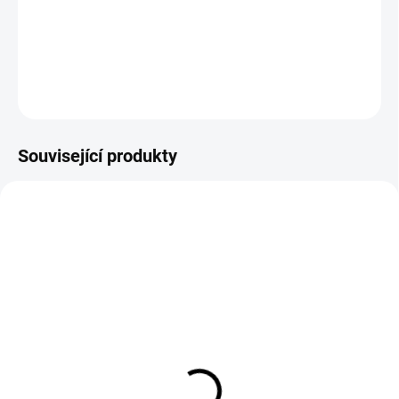
Rukavice
DETAILNÍ INFORMACE
ZEPTAT SE
HLÍDAT
Související produkty
VYPRODÁNO
SKLADEM
(1 KS)
Aktivní pěna Auto
Aktivní pěna Auto
Finesse Avalanche Snow
Finesse Avalanche Snow