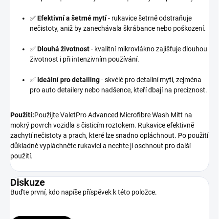
✅
Efektivní a šetrné mytí
- rukavice šetrně odstraňuje
nečistoty, aniž by zanechávala škrábance nebo poškození.
✅
Dlouhá životnost
- kvalitní mikrovlákno zajišťuje dlouhou
životnost i při intenzivním používání.
✅
Ideální pro detailing
- skvélé pro detailní mytí, zejména
pro auto detailery nebo nadšence, kteří dbají na preciznost.
Použití:
Použijte ValetPro Advanced Microfibre Wash Mitt na
mokrý povrch vozidla s čisticím roztokem. Rukavice efektivně
zachytí nečistoty a prach, které lze snadno opláchnout. Po použití
důkladně vypláchněte rukavici a nechte ji oschnout pro další
použití.
Diskuze
Buďte první, kdo napíše příspěvek k této položce.