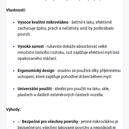
Vlastnosti:
Vysoce kvalitní mikrovlákno
- šetrné k laku, efektivně
zachycuje špínu, prach a nečistoty, aniž by poškrábalo
povrch.
Vysoká savost
- rukavice dokáže absorbovat velké
množství čisticího roztoku, což zajišťuje efektivní mytí bez
opakovaného máčení.
Ergonomický design
- snadno se používá díky příjemnému
uchopení, které zajišťuje pohodlné držení během mytí.
Univerzální použití
- ideální pro použití na laku, skle,
plastech a dalších exteriérových částech vozidla.
Výhody:
✅
Bezpečné pro všechny povrchy
- jemné mikrovlákno je
bezpečné pro všechny lakované povrchy a nepoškodí je.