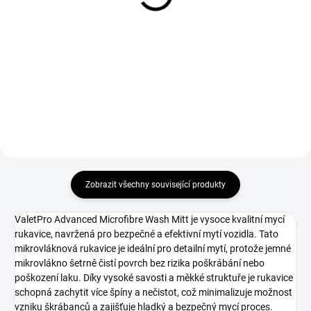
Foam (5 L)
Foam (500 ml)
1 344 Kč
296 Kč
1 110,74 Kč bez DPH
244,63 Kč bez DPH
Do košíku
Do košíku
Zobrazit všechny související produkty
ValetPro Advanced Microfibre Wash Mitt je vysoce kvalitní mycí
rukavice, navržená pro bezpečné a efektivní mytí vozidla. Tato
mikrovláknová rukavice je ideální pro detailní mytí, protože jemné
mikrovlákno šetrně čistí povrch bez rizika poškrábání nebo
poškození laku. Díky vysoké savosti a měkké struktuře je rukavice
schopná zachytit více špíny a nečistot, což minimalizuje možnost
vzniku škrábanců a zajišťuje hladký a bezpečný mycí proces.