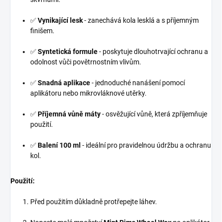
✅
Vynikající lesk
- zanechává kola lesklá a s příjemným
finišem.
✅
Syntetická formule
- poskytuje dlouhotrvající ochranu a
odolnost vůči povětrnostním vlivům.
✅
Snadná aplikace
- jednoduché nanášení pomocí
aplikátoru nebo mikrovláknové utěrky.
✅
Příjemná vůně máty
- osvěžující vůně, která zpříjemňuje
použití.
✅
Balení 100 ml
- ideální pro pravidelnou údržbu a ochranu
kol.
Použití:
Před použitím důkladně protřepejte láhev.