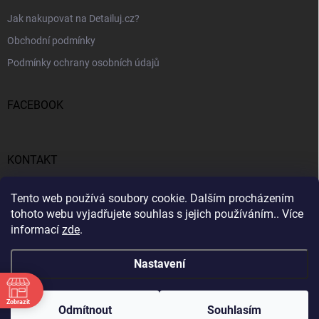
Jak nakupovat na Detailuj.cz?
Obchodní podmínky
Podmínky ochrany osobních údajů
FACEBOOK
KONTAKT
gunar
@
detailuj.cz
Tento web používá soubory cookie. Dalším procházením
tohoto webu vyjadřujete souhlas s jejich používáním.. Více
770192683
informací
zde
.
Nastavení
Zobrazit
Copyright 2026
Detailuj.cz
. Všechna práva vyhrazena.
Odmítnout
Souhlasím