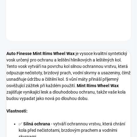
ALU Kola
DETAILNÍ INFORMACE
ZEPTAT SE
HLÍDAT
Auto Finesse Mint Rims Wheel Wax
je vysoce kvalitní syntetický
vosk určený pro ochranu a leštění hliníkových a leštěných kol.
Tento vosk vytváří na povrchu kol silnou ochrannou vrstvu, která
odpuzuje nečistoty, brzdový prach, vodní skvrny a usazeniny, čímž
usnadňuje údržbu a čištění kol. S vůní máty přináší příjemný
osvěžující zážitek při každém použití.
Mint Rims Wheel Wax
zajišťuje vynikající lesk a dlouhodobou ochranu, takže vaše kola
budou vypadat jako nová po dlouhou dobu.
Vlastnosti:
✅
Silná ochrana
- vytváří ochrannou vrstvu, která chrání
kola před nečistotami, brzdovým prachem a vodními
skvrnami.