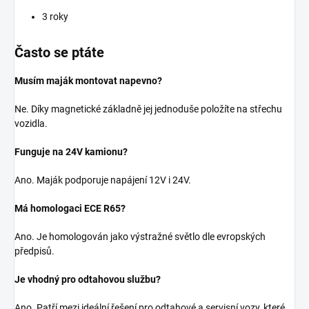
3 roky
Často se ptáte
Musím maják montovat napevno?
Ne. Díky magnetické základně jej jednoduše položíte na střechu
vozidla.
Funguje na 24V kamionu?
Ano. Maják podporuje napájení 12V i 24V.
Má homologaci ECE R65?
Ano. Je homologován jako výstražné světlo dle evropských
předpisů.
Je vhodný pro odtahovou službu?
Ano. Patří mezi ideální řešení pro odtahové a servisní vozy, které