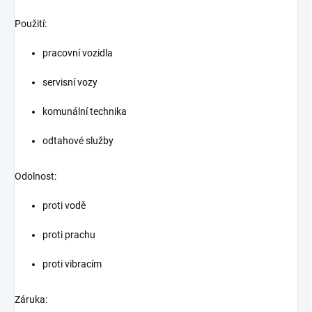
Použití:
pracovní vozidla
servisní vozy
komunální technika
odtahové služby
Odolnost:
proti vodě
proti prachu
proti vibracím
Záruka: