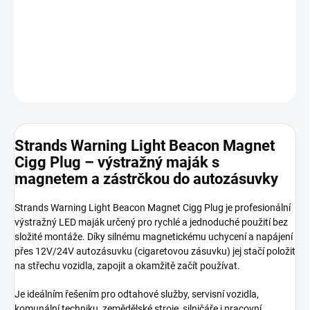
homologaci ECE R65. Ideální pro rychlé a bezpečné použití na
pracovních a servisních vozidlech.
DETAILNÍ INFORMACE
ZEPTAT SE
HLÍDAT
Strands Warning Light Beacon Magnet
Cigg Plug – výstražný maják s
magnetem a zástrčkou do autozásuvky
Strands Warning Light Beacon Magnet Cigg Plug je profesionální
výstražný LED maják určený pro rychlé a jednoduché použití bez
složité montáže. Díky silnému magnetickému uchycení a napájení
přes 12V/24V autozásuvku (cigaretovou zásuvku) jej stačí položit
na střechu vozidla, zapojit a okamžitě začít používat.
Je ideálním řešením pro odtahové služby, servisní vozidla,
komunální techniku, zemědělské stroje, silničáře i pracovní