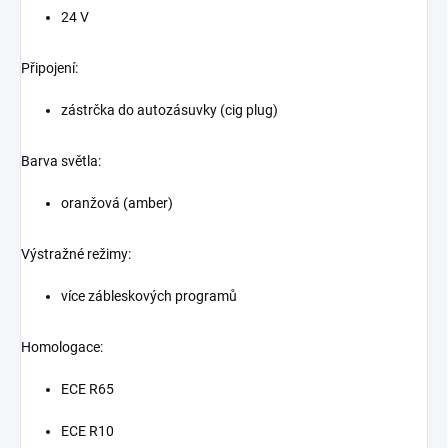
24 V
Připojení:
zástrčka do autozásuvky (cig plug)
Barva světla:
oranžová (amber)
Výstražné režimy:
více zábleskových programů
Homologace:
ECE R65
ECE R10