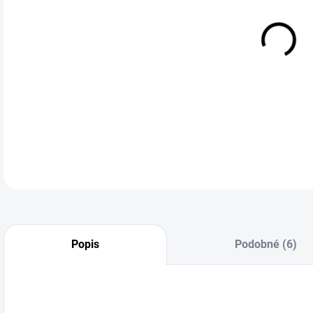
cena
Výko
IP68
a or
prac
DETA
Popis
Podobné (6)