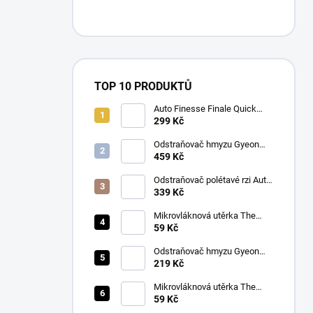
TOP 10 PRODUKTŮ
Auto Finesse Finale Quick
Detailer (500 ml)
299 Kč
Odstraňovač hmyzu Gyeon
Q2M Bug&Grime (1 L)
459 Kč
Odstraňovač polétavé rzi Auto
Finesse Iron Out
339 Kč
Contamination Remover (500
ml)
Mikrovláknová utěrka The
Collection Allround & Coating
59 Kč
245 GSM 40x40 cm (Royal
Blue)
Odstraňovač hmyzu Gyeon
Q2M Bug&Grime (500 ml)
219 Kč
Mikrovláknová utěrka The
Collection Allround & Coating
59 Kč
245 GSM 40x40 cm (Lila)