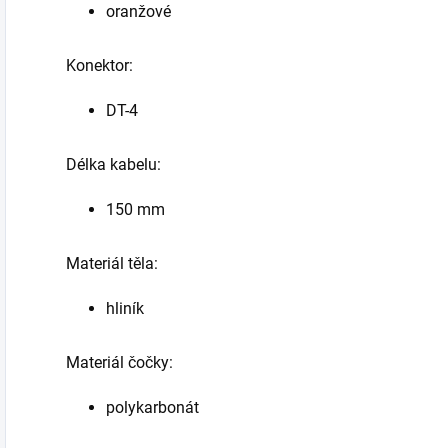
oranžové
Konektor:
DT-4
Délka kabelu:
150 mm
Materiál těla:
hliník
Materiál čočky:
polykarbonát