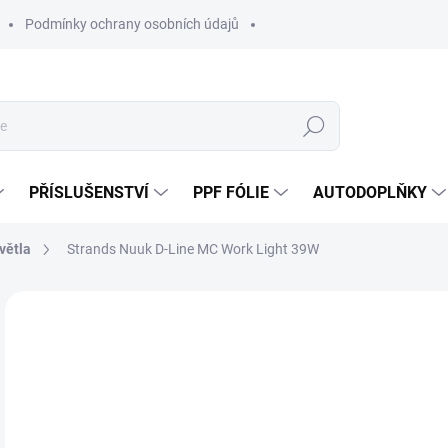
Podmínky ochrany osobních údajů
Hledat
PŘÍSLUŠENSTVÍ
PPF FÓLIE
AUTODOPLŇKY
větla
Strands Nuuk D-Line MC Work Light 39W
Neohodnoceno
Podrobnosti hodnocení
ZNAČKA:
ST
2 
2 1
Měr