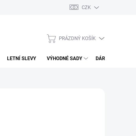
CZK
PRÁZDNÝ KOŠÍK
NÁKUPNÍ
KOŠÍK
LETNÍ SLEVY
VÝHODNÉ SADY
DÁRKOVÝ POUKA
RANDS
639 Kč
80,99 Kč bez DPH
ná