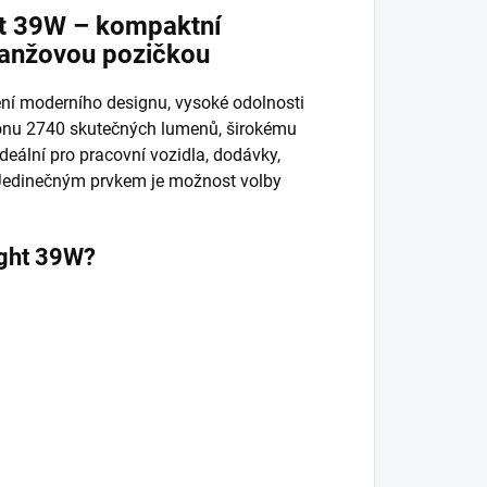
ht 39W – kompaktní
ranžovou pozičkou
ní moderního designu, vysoké odolnosti
konu 2740 skutečných lumenů, širokému
eální pro pracovní vozidla, dodávky,
. Jedinečným prvkem je možnost volby
ight 39W?