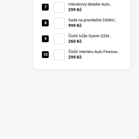
Interiérový detailer Auto
Finesse Spritz Interior Detail
299 Kč
Spray (500 ml)
Sada na pravidelné čištění
kůže v automobilu od Auto
999 Kč
Finesse
Čistič kůže Gyeon Q2M
LeatherCleaner NATURAL
260 Kč
(500 ml)
Čistič interiéru Auto Finesse
Total Interior Cleaner (500 ml)
299 Kč