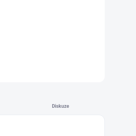
:
−
+
Přidat do košíku
n až 2 740 lumenů, dosvit přes 65 metrů a odolnost
/IP69K. Kompaktní design s integrovaným bílým, červeným
anžovým pozicním světlem. Ideální pro off-road, SUV a
ovní vozidla.
ILNÍ INFORMACE
ZEPTAT SE
HLÍDAT
Diskuze