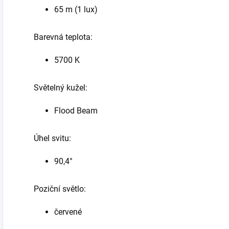
65 m (1 lux)
Barevná teplota:
5700 K
Světelný kužel:
Flood Beam
Úhel svitu:
90,4°
Poziční světlo:
červené