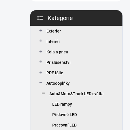
n
í
p
Kategorie
a
Přeskočit
n
kategorie
Exterier
e
l
Interiér
Kola a pneu
Příslušenství
PPF fólie
Autodoplňky
Auto&Moto&Truck LED světla
LED rampy
Přídavné LED
Pracovní LED