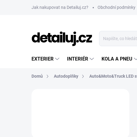
Přejít
Jak nakupovat na Detailuj.cz?
Obchodní podmínky
na
obsah
EXTERIER
INTERIÉR
KOLA A PNEU
Domů
Autodoplňky
Auto&Moto&Truck LED s
P
o
s
t
r
a
n