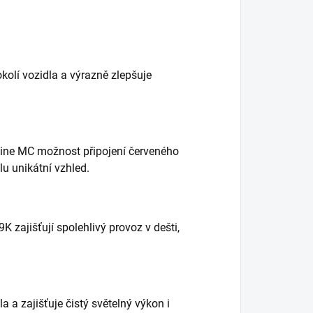
okolí vozidla a výrazně zlepšuje
-Line MC možnost připojení červeného
lu unikátní vzhled.
K zajišťují spolehlivý provoz v dešti,
a zajišťuje čistý světelný výkon i