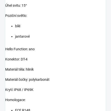
Úhel svitu: 15°
Poziční světlo:
bílé
jantarové
Hello Function: ano
Konektor: DT-4
Materiál těla: hliník
Materiál čočky: polykarbonát
Krytí: IP68 / IP69K
Homologace:
ECE R148