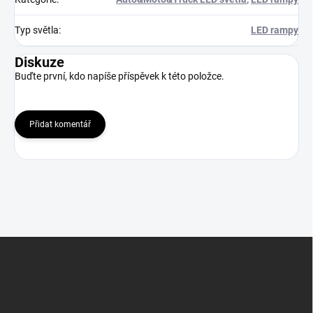
Typ světla
:
LED rampy
Diskuze
Buďte první, kdo napíše příspěvek k této položce.
Přidat komentář
Z
á
p
a
t