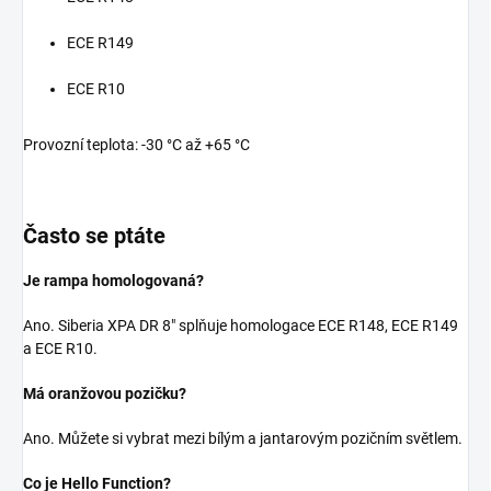
ECE R149
ECE R10
Provozní teplota: -30 °C až +65 °C
Často se ptáte
Je rampa homologovaná?
Ano. Siberia XPA DR 8" splňuje homologace ECE R148, ECE R149
a ECE R10.
Má oranžovou pozičku?
Ano. Můžete si vybrat mezi bílým a jantarovým pozičním světlem.
Co je Hello Function?