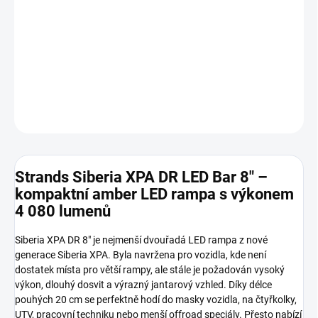
Kompaktní rozměry, vysoký světelný výkon a dynamické poziční
osvětlení DR. Ideální přídavná LED rampa pro silnici i off-road.
DETAILNÍ INFORMACE
ZEPTAT SE
HLÍDAT
Strands Siberia XPA DR LED Bar 8" –
kompaktní amber LED rampa s výkonem
4 080 lumenů
Siberia XPA DR 8" je nejmenší dvouřadá LED rampa z nové
generace Siberia XPA. Byla navržena pro vozidla, kde není
dostatek místa pro větší rampy, ale stále je požadován vysoký
výkon, dlouhý dosvit a výrazný jantarový vzhled. Díky délce
pouhých 20 cm se perfektně hodí do masky vozidla, na čtyřkolky,
UTV, pracovní techniku nebo menší offroad speciály. Přesto nabízí