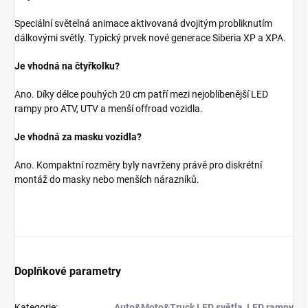
Speciální světelná animace aktivovaná dvojitým probliknutím
dálkovými světly. Typický prvek nové generace Siberia XP a XPA.
Je vhodná na čtyřkolku?
Ano. Díky délce pouhých 20 cm patří mezi nejoblíbenější LED
rampy pro ATV, UTV a menší offroad vozidla.
Je vhodná za masku vozidla?
Ano. Kompaktní rozměry byly navrženy právě pro diskrétní
montáž do masky nebo menších nárazníků.
Doplňkové parametry
Kategorie
:
Auto&Moto&Truck LED světla
,
LED rampy