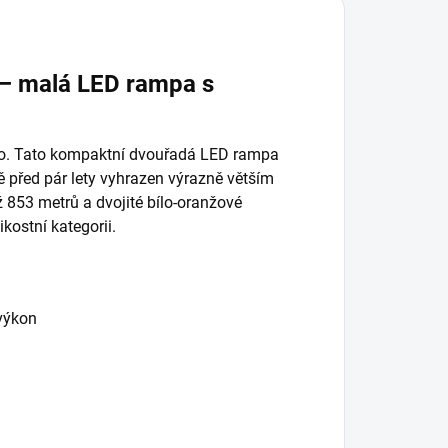
 – malá LED rampa s
hno. Tato kompaktní dvouřadá LED rampa
tě před pár lety vyhrazen výrazně větším
 853 metrů a dvojité bílo-oranžové
kostní kategorii.
výkon