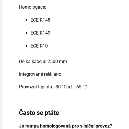
Homologace:
ECE R148
ECE R149
ECE R10
Délka kabelu: 2500 mm
Integrované relé: ano
Provozní teplota: -30 °C až +65 °C
Často se ptáte
Je rampa homologovaná pro silniční provoz?