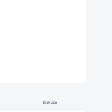
:
−
+
Přidat do košíku
 rampa s DRL pruhem, kombinovaným paprskem a ECE
 schválením. Perfektní pro off-road, pracovní a zásahová
dla.
ILNÍ INFORMACE
ZEPTAT SE
HLÍDAT
Diskuze