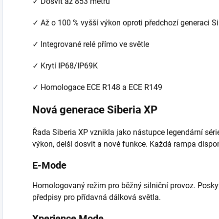
✓ Dosvit až 853 metrů
✓ Až o 100 % vyšší výkon oproti předchozí generaci Si
✓ Integrované relé přímo ve světle
✓ Krytí IP68/IP69K
✓ Homologace ECE R148 a ECE R149
Nová generace Siberia XP
Řada Siberia XP vznikla jako nástupce legendární série
výkon, delší dosvit a nové funkce. Každá rampa dispo
E-Mode
Homologovaný režim pro běžný silniční provoz. Poskyt
předpisy pro přídavná dálková světla.
Xperience Mode