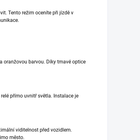
t. Tento režim oceníte při jízdě v
munikace.
 a oranžovou barvou. Díky tmavé optice
elé přímo uvnitř světla. Instalace je
mální viditelnost před vozidlem.
 mimo město.