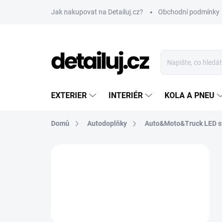
Přejít
Jak nakupovat na Detailuj.cz?
Obchodní podmínky
na
obsah
EXTERIER
INTERIÉR
KOLA A PNEU
Domů
Autodoplňky
Auto&Moto&Truck LED s
P
o
s
t
r
a
n