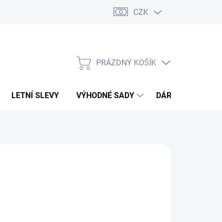
CZK
PRÁZDNÝ KOŠÍK
NÁKUPNÍ
KOŠÍK
LETNÍ SLEVY
VÝHODNÉ SADY
DÁRKOVÝ POUKA
RANDS
223 Kč
69,42 Kč bez DPH
ná