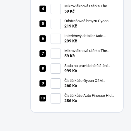
Contamination Remover (500
ml)
Mikrovláknová utěrka The
Collection Allround & Coating
59 Kč
245 GSM 40x40 cm (Royal
Blue)
Odstraňovač hmyzu Gyeon
Q2M Bug&Grime (500 ml)
219 Kč
Interiérový detailer Auto
Finesse Spritz Interior Detail
299 Kč
Spray (500 ml)
Mikrovláknová utěrka The
Collection Allround & Coating
59 Kč
245 GSM 40x40 cm (Lila)
Sada na pravidelné čištění
kůže v automobilu od Auto
999 Kč
Finesse
Čistič kůže Gyeon Q2M
LeatherCleaner NATURAL
260 Kč
(500 ml)
Čistič kůže Auto Finesse Hide
Leather Cleanser (500 ml)
286 Kč