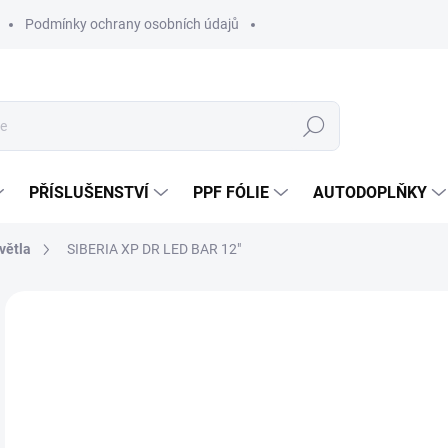
Podmínky ochrany osobních údajů
Hledat
PŘÍSLUŠENSTVÍ
PPF FÓLIE
AUTODOPLŇKY
větla
SIBERIA XP DR LED BAR 12″
Neohodnoceno
Podrobnosti hodnocení
ZNAČKA:
ST
7 
5 9
Měr