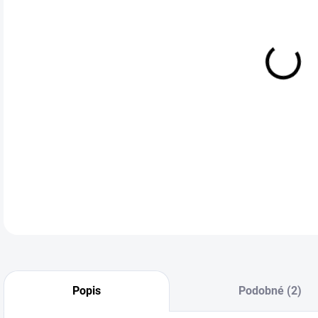
cena
L
ED
R112
vozi
DETA
Popis
Podobné (2)