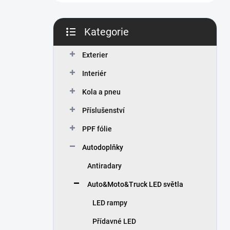
n
í
p
Kategorie
a
Přeskočit
n
kategorie
Exterier
e
l
Interiér
Kola a pneu
Příslušenství
PPF fólie
Autodoplňky
Antiradary
Auto&Moto&Truck LED světla
LED rampy
Přídavné LED