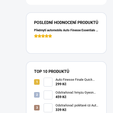
POSLEDNÍ HODNOCENÍ PRODUKTŮ
Předmytí automobilu Auto Finesse Essentials Pre-Wash (500 ml)
TOP 10 PRODUKTŮ
Auto Finesse Finale Quick
Detailer (500 ml)
299 Kč
Odstraňovač hmyzu Gyeon
Q2M Bug&Grime (1 L)
459 Kč
Odstraňovač polétavé rzi Auto
Finesse Iron Out
339 Kč