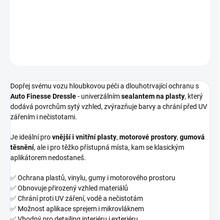
plasty pro interiér i exteriér
DETAILNÍ INFORMACE
ZEPTAT SE
HLÍDAT
Dopřej svému vozu hloubkovou péči a dlouhotrvající ochranu s
Auto Finesse Dressle
- univerzálním
sealantem na plasty
, který
dodává povrchům sytý vzhled, zvýrazňuje barvy a chrání před UV
zářením i nečistotami.
Je ideální pro
vnější i vnitřní plasty
,
motorové prostory
,
gumová
těsnění
, ale i pro těžko přístupná místa, kam se klasickým
aplikátorem nedostaneš.
✅ Ochrana plastů, vinylu, gumy i motorového prostoru
✅ Obnovuje přirozený vzhled materiálů
✅ Chrání proti UV záření, vodě a nečistotám
✅ Možnost aplikace sprejem i mikrovláknem
✅ Vhodný pro detailing interiéru i exteriéru