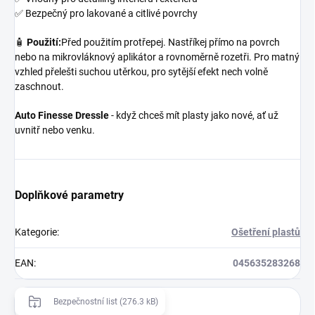
✅ Bezpečný pro lakované a citlivé povrchy
🧴
Použití:
Před použitím protřepej. Nastříkej přímo na povrch
nebo na mikrovláknový aplikátor a rovnoměrně rozetři. Pro matný
vzhled přelešti suchou utěrkou, pro sytější efekt nech volně
zaschnout.
Auto Finesse Dressle
- když chceš mít plasty jako nové, ať už
uvnitř nebo venku.
Doplňkové parametry
Kategorie
:
Ošetření plastů
EAN
:
045635283268
Bezpečnostní list (276.3 kB)