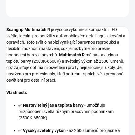
ZEPTAT SE
HLÍDAT
Scangrip Multimatch R
je vysoce výkonné a kompaktní LED
světlo, ideální pro použití v automobilovém detailingu, lakování a
opravách. Toto světlo nabízí vynikající barevnou reprodukci a
flexibilní možnosti nastavení, což je nezbytné pro přesné
hodnocení barev a povrchů.
Multimatch R
má nastavitelnou
teplotu barvy (2500K-6500K) a světelný výkon až 2500 lumenů,
což zajišťuje optimální osvětlení i pro ty nejnáročnější úkoly. Je
navrženo pro profesionály, kteří potřebují spolehlivé a přenosné
osvětlení pro detailní práci.
Vlastnosti:
✅
Nastavitelný jas a teplota barvy
- umožňuje
přizpůsobení světla různým pracovním podmínkám
(2500K-6500K).
✅
Vysoký světelný výkon
- až 2500 lumenů pro jasné a