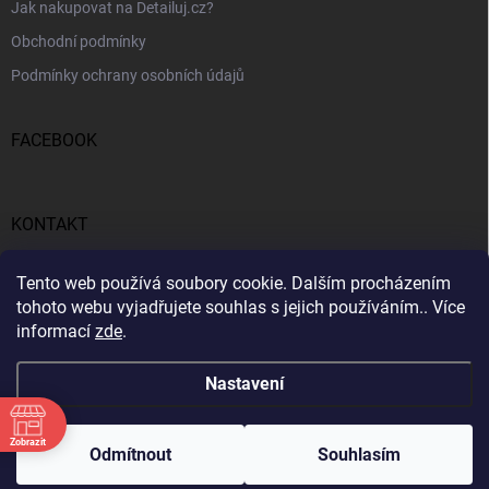
Jak nakupovat na Detailuj.cz?
Obchodní podmínky
Podmínky ochrany osobních údajů
FACEBOOK
KONTAKT
gunar
@
detailuj.cz
Tento web používá soubory cookie. Dalším procházením
tohoto webu vyjadřujete souhlas s jejich používáním.. Více
770192683
informací
zde
.
Nastavení
Zobrazit
Copyright 2026
Detailuj.cz
. Všechna práva vyhrazena.
Odmítnout
Souhlasím
Vytvořil Shoptet