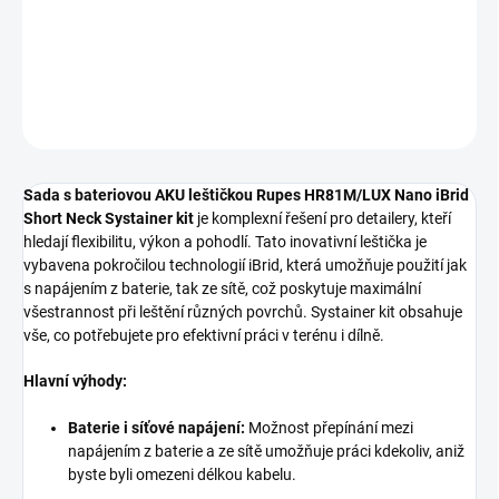
Short Neck Systainer kit
DETAILNÍ INFORMACE
ZEPTAT SE
HLÍDAT
Sada s bateriovou AKU leštičkou Rupes HR81M/LUX Nano iBrid
Short Neck Systainer kit
je komplexní řešení pro detailery, kteří
hledají flexibilitu, výkon a pohodlí. Tato inovativní leštička je
vybavena pokročilou technologií iBrid, která umožňuje použití jak
s napájením z baterie, tak ze sítě, což poskytuje maximální
všestrannost při leštění různých povrchů. Systainer kit obsahuje
vše, co potřebujete pro efektivní práci v terénu i dílně.
Hlavní výhody:
Baterie i síťové napájení:
Možnost přepínání mezi
napájením z baterie a ze sítě umožňuje práci kdekoliv, aniž
byste byli omezeni délkou kabelu.