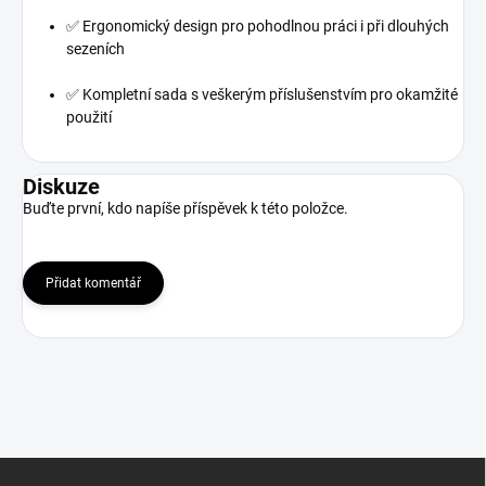
✅ Ergonomický design pro pohodlnou práci i při dlouhých
sezeních
✅ Kompletní sada s veškerým příslušenstvím pro okamžité
použití
Diskuze
Buďte první, kdo napíše příspěvek k této položce.
Přidat komentář
Z