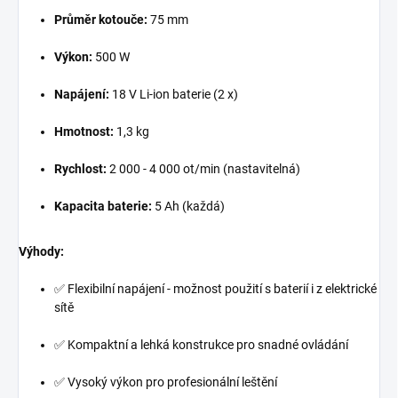
Průměr kotouče:
75 mm
Výkon:
500 W
Napájení:
18 V Li-ion baterie (2 x)
Hmotnost:
1,3 kg
Rychlost:
2 000 - 4 000 ot/min (nastavitelná)
Kapacita baterie:
5 Ah (každá)
Výhody:
✅ Flexibilní napájení - možnost použití s baterií i z elektrické
sítě
✅ Kompaktní a lehká konstrukce pro snadné ovládání
✅ Vysoký výkon pro profesionální leštění