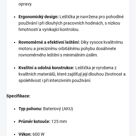
opravy.
Ergonomický design:
Leštička je navržena pro pohodlné
používání i při dlouhých pracovních hodinách, s nízkou
hmotností a vynikající kontrolou.
Rovnoměrné a efektivní leštění:
Díky vysoce kvalitnímu
motoru a preciznímu orbitálnímu pohybu dosáhnete
rovnoměrného leštění s minimálním úsilím.
Kvalitní a odolná konstrukce:
Leštička je vyrobena z
kvalitních materiálů, které zajišťují její dlouhou životnost a
spolehlivost i při intenzivním používání.
Specifikace:
Typ pohonu:
Bateriový (AKU)
Průměr kotouče:
125 mm
Výkon:
600 W