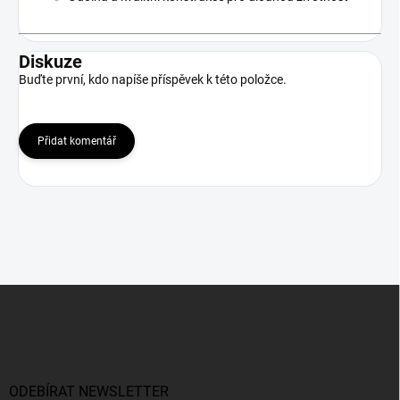
Diskuze
Buďte první, kdo napíše příspěvek k této položce.
Přidat komentář
Z
á
p
a
t
í
ODEBÍRAT NEWSLETTER