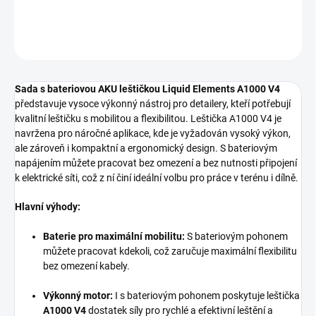
DETAILNÍ INFORMACE
ZEPTAT SE
HLÍDAT
Sada s bateriovou AKU leštičkou Liquid Elements A1000 V4
představuje vysoce výkonný nástroj pro detailery, kteří potřebují
kvalitní leštičku s mobilitou a flexibilitou. Leštička A1000 V4 je
navržena pro náročné aplikace, kde je vyžadován vysoký výkon,
ale zároveň i kompaktní a ergonomický design. S bateriovým
napájením můžete pracovat bez omezení a bez nutnosti připojení
k elektrické síti, což z ní činí ideální volbu pro práce v terénu i dílně.
Hlavní výhody:
Baterie pro maximální mobilitu:
S bateriovým pohonem
můžete pracovat kdekoli, což zaručuje maximální flexibilitu
bez omezení kabely.
Výkonný motor:
I s bateriovým pohonem poskytuje leštička
A1000 V4
dostatek síly pro rychlé a efektivní leštění a