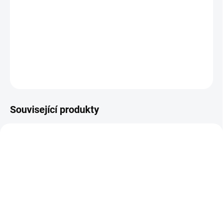
Collection Allround & Coating 40×40 cm. Dodává laku vysoký lesk,
hydrofobní efekt a keramickou ochranu, zároveň zajišťuje
snadnou aplikaci a perfektní doleštění bez šmouh.
DETAILNÍ INFORMACE
ZEPTAT SE
HLÍDAT
Související produkty
MOMENTÁLNĚ NEDOSTUPNÉ