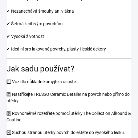
✔ Nezanechává šmouhy ani vlákna
✔ Šetrná k citlivým povrchům
✔ Vysoká životnost
✔ Ideální pro lakované povrchy, plasty i lesklé dekory
Jak sadu používat?
1️⃣ Vozidlo důkladně umyjte a osušte.
2️⃣ Nastříkejte FRESSO Ceramic Detailer na povrch nebo přímo do
utěrky.
3️⃣ Rovnoměrně rozetřete pomocí utěrky The Collection Allround &
Coating.
4️⃣ Suchou stranou utěrky povrch doleštěte do vysokého lesku.