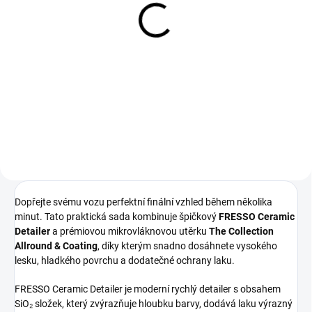
Oboustranný sušící
ručník The Collection
Aqua Big
499 Kč
412,40 Kč bez DPH
Do košíku
Dopřejte svému vozu perfektní finální vzhled během několika
minut. Tato praktická sada kombinuje špičkový
FRESSO Ceramic
Detailer
a prémiovou mikrovláknovou utěrku
The Collection
Allround & Coating
, díky kterým snadno dosáhnete vysokého
lesku, hladkého povrchu a dodatečné ochrany laku.
FRESSO Ceramic Detailer je moderní rychlý detailer s obsahem
SiO₂ složek, který zvýrazňuje hloubku barvy, dodává laku výrazný