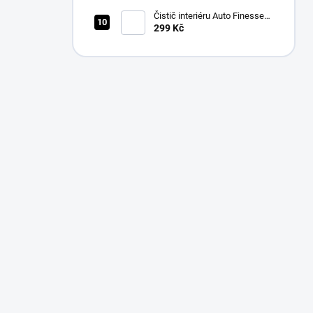
(500 ml)
Čistič interiéru Auto Finesse
Total Interior Cleaner (500 ml)
299 Kč