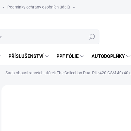
Podmínky ochrany osobních údajů
Hledat
PŘÍSLUŠENSTVÍ
PPF FÓLIE
AUTODOPLŇKY
Sada oboustranných utěrek The Collection Dual Pile 420 GSM 40x40 c
Neohodnoceno
Podrobnosti hodnocení
ZNAČKA:
THE
2
238
Měr