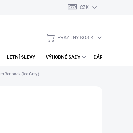
CZK
PRÁZDNÝ KOŠÍK
NÁKUPNÍ
KOŠÍK
LETNÍ SLEVY
VÝHODNÉ SADY
DÁRKOVÝ POUKA
m 3er pack (Ice Grey)
 COLLECTION
89 Kč
,84 Kč bez DPH
ná