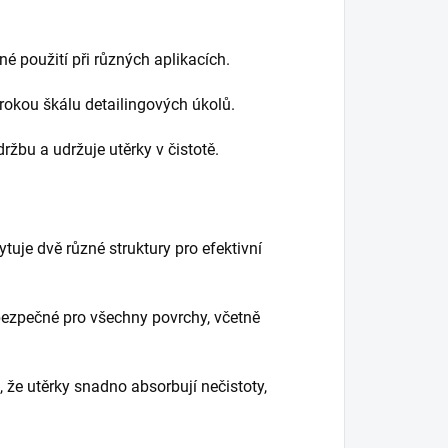
é použití při různých aplikacích.
irokou škálu detailingových úkolů.
držbu a udržuje utěrky v čistotě.
tuje dvě různé struktury pro efektivní
bezpečné pro všechny povrchy, včetně
 že utěrky snadno absorbují nečistoty,