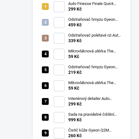
Auto Finesse Finale Quick
Detailer (500 ml)
299 Kč
Odstraňovač hmyzu Gyeon
Q2M Bug&Grime (1 L)
459 Kč
Odstraňovač polétavé rzi Auto
Finesse Iron Out
339 Kč
Contamination Remover (500
ml)
Mikrovláknová utěrka The
Collection Allround & Coating
59 Kč
245 GSM 40x40 cm (Royal
Blue)
Odstraňovač hmyzu Gyeon
Q2M Bug&Grime (500 ml)
219 Kč
Mikrovláknová utěrka The
Collection Allround & Coating
59 Kč
245 GSM 40x40 cm (Lila)
Interiérový detailer Auto
Finesse Spritz Interior Detail
299 Kč
Spray (500 ml)
Sada na pravidelné čištění
kůže v automobilu od Auto
999 Kč
Finesse
Čistič kůže Gyeon Q2M
LeatherCleaner NATURAL
260 Kč