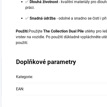
✅
Dlouhá životnost
- kvalitní materiály pro dlouh
práci.
✅
Snadná údržba
- odolné a snadno se čistí i př
Použití:
Použijte
The Collection Dual Pile
utěrky pro leš
vrstev na vozidle. Po použití důkladně vypláchněte ut
použití.
Doplňkové parametry
Kategorie
:
EAN
: