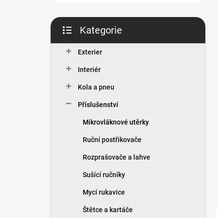
n
í
p
Kategorie
a
Přeskočit
n
kategorie
Exterier
e
l
Interiér
Kola a pneu
Příslušenství
Mikrovláknové utěrky
Ruční postřikovače
Rozprašovače a lahve
Sušící ručníky
Mycí rukavice
Štětce a kartáče