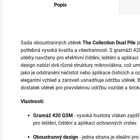
Popis
Sada oboustranných utěrek
The Collection Dual Pile
je
potřebná vysoká kvalita a všestrannost. S gramáží 42
utěrky navrženy pro efektivní čištění, leštění a aplik
design nabízí dvě různé struktury mikrovlákna, což umo
jako je odstranění nečistot nebo aplikace čisticích a 
elegantní vzhled a zároveň usnadňuje údržbu utěrek. B
dostatek utěrek pro pravidelnou údržbu vozidel a širok
Vlastnosti:
Gramáž 420 GSM
- vysoká hustota vláken zajišť
pro leštění, čištění a aplikaci ochranných vrstev.
Oboustranný design
- jedna strana je ideální pro