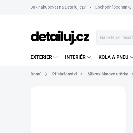
Přejít
Jak nakupovat na Detailuj.cz?
Obchodní podmínky
na
obsah
EXTERIER
INTERIÉR
KOLA A PNEU
Domů
Příslušenství
Mikrovláknové utěrky
P
o
s
t
r
a
n