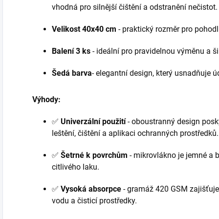
vhodná pro silnější čištění a odstranění nečistot.
Velikost 40x40 cm
- praktický rozměr pro pohodln
Balení 3 ks
- ideální pro pravidelnou výměnu a š
Šedá barva
- elegantní design, který usnadňuje ú
Výhody:
✅
Univerzální použití
- oboustranný design posky
leštění, čištění a aplikaci ochranných prostředků.
✅
Šetrné k povrchům
- mikrovlákno je jemné a 
citlivého laku.
✅
Vysoká absorpce
- gramáž 420 GSM zajišťuje,
vodu a čisticí prostředky.