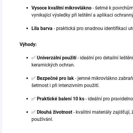
Vysoce kvalitní mikrovlákno
- šetrné k povrchům
vynikající výsledky při leštění a aplikaci ochrann
Lila barva
- praktická pro snadnou identifikaci ut
Výhody:
✅
Univerzální použití
- ideální pro detailní leštěn
keramických ochran.
✅
Bezpečné pro lak
- jemné mikrovlákno zabraňu
šetrnost i při intenzivním použití.
✅
Praktické balení 10 ks
- ideální pro pravideln
✅
Dlouhá životnost
- kvalitní materiály zajišťují
používání.