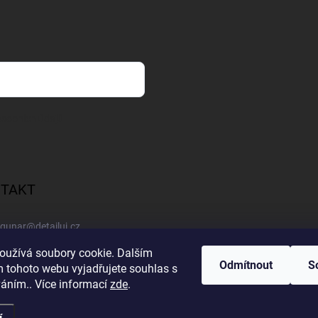
sobních údajů
TAKT
gunar
@
detailuj.cz
oužívá soubory cookie. Dalším
770192683
Odmítnout
S
 tohoto webu vyjadřujete souhlas s
váním.. Více informací
zde
.