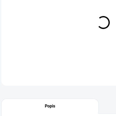
cena
Sada
245 
DETA
Popis