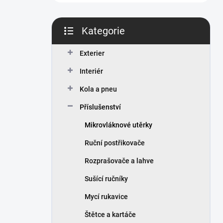
n
í
p
Kategorie
a
Přeskočit
n
kategorie
Exterier
e
l
Interiér
Kola a pneu
Příslušenství
Mikrovláknové utěrky
Ruční postřikovače
Rozprašovače a lahve
Sušící ručníky
Mycí rukavice
Štětce a kartáče