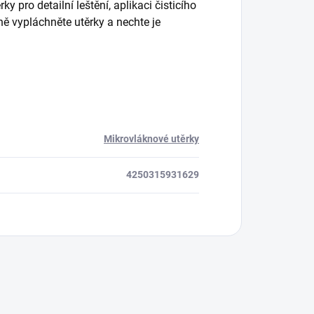
rky pro detailní leštění, aplikaci čisticího
ně vypláchněte utěrky a nechte je
Mikrovláknové utěrky
4250315931629