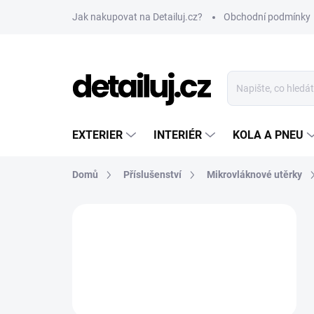
Přejít
Jak nakupovat na Detailuj.cz?
Obchodní podmínky
na
obsah
EXTERIER
INTERIÉR
KOLA A PNEU
Domů
Příslušenství
Mikrovláknové utěrky
P
o
s
t
r
a
n