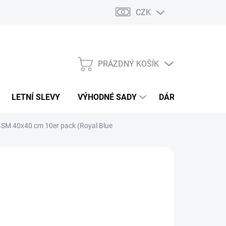
CZK
PRÁZDNÝ KOŠÍK
NÁKUPNÍ
KOŠÍK
LETNÍ SLEVY
VÝHODNÉ SADY
DÁRKOVÝ POUKA
 GSM 40x40 cm 10er pack (Royal Blue
 COLLECTION
49 Kč
,07 Kč bez DPH
ná