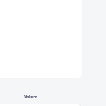
:
−
+
Přidat do košíku
 Mikrovláknových Utěrek The Collection Allround & Coating
GSM 40x40 cm 10 ks (
Royal Blue
)
ILNÍ INFORMACE
ZEPTAT SE
HLÍDAT
Diskuze