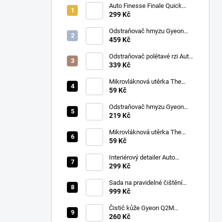
Auto Finesse Finale Quick
Detailer (500 ml)
299 Kč
Odstraňovač hmyzu Gyeon
Q2M Bug&Grime (1 L)
459 Kč
Odstraňovač polétavé rzi Auto
Finesse Iron Out
339 Kč
Contamination Remover (500
ml)
Mikrovláknová utěrka The
Collection Allround & Coating
59 Kč
245 GSM 40x40 cm (Royal
Blue)
Odstraňovač hmyzu Gyeon
Q2M Bug&Grime (500 ml)
219 Kč
Mikrovláknová utěrka The
Collection Allround & Coating
59 Kč
245 GSM 40x40 cm (Lila)
Interiérový detailer Auto
Finesse Spritz Interior Detail
299 Kč
Spray (500 ml)
Sada na pravidelné čištění
kůže v automobilu od Auto
999 Kč
Finesse
Čistič kůže Gyeon Q2M
LeatherCleaner NATURAL
260 Kč