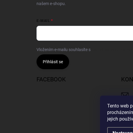
našem e-shopu.
E-MAIL
Vložením e-mailu souhlasíte s
podmínkami ochrany o
Přihlásit se
FACEBOOK
KON
Tento web p
procházením
jejich použí