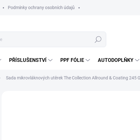
Podmínky ochrany osobních údajů
Hledat
PŘÍSLUŠENSTVÍ
PPF FÓLIE
AUTODOPLŇKY
Sada mikrovláknových utěrek The Collection Allround & Coating 245
Neohodnoceno
Podrobnosti hodnocení
ZNAČKA:
THE
4
371
Měr