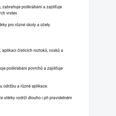
, zabraňuje poškrábání a zajišťuje
ých vrstev.
ěrky pro různé úkoly a účely.
í, aplikaci čisticích roztoků, vosků a
je poškrábání povrchů a zajišťuje
ou údržbu a různé aplikace.
, že utěrky vydrží dlouho i při pravidelném