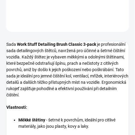
DETAILNÍ INFORMACE
ZEPTAT SE
HLÍDAT
Sada
Work Stuff Detailing Brush Classic 3-pack
je profesionální
sada detailingových štětců, navržená pro účinné a šetrné čištění
vozidla. Každý štětec je vybaven měkkými a odolnými štětinami,
které bezpečně odstraňují špínu, prach a nečistoty z citlivých
povrchů, aniž by došlo k jejich poškození nebo poškrábání. Tato
sada je ideální pro jemné čištění kol, ventilací, mřížek, interiérových
detailů a dalších těžko přístupných míst na vozidle. Ergonomická
rukojeť zajišťuje pohodlné a efektivní používání při detailním
čištění.
Vlastnosti:
Měkké štětiny
- šetrné k povrchům, ideální pro citlivé
materiály, jako jsou plasty, kovy a laky.