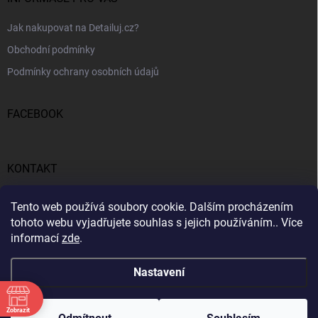
Jak nakupovat na Detailuj.cz?
Obchodní podmínky
Podmínky ochrany osobních údajů
FACEBOOK
KONTAKT
gunar
@
detailuj.cz
Tento web používá soubory cookie. Dalším procházením
tohoto webu vyjadřujete souhlas s jejich používáním.. Více
770192683
informací
zde
.
Nastavení
Zobrazit
Copyright 2026
Detailuj.cz
. Všechna práva vyhrazena.