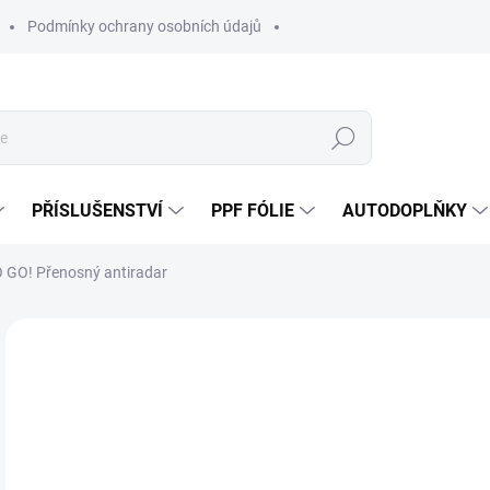
Podmínky ochrany osobních údajů
Hledat
PŘÍSLUŠENSTVÍ
PPF FÓLIE
AUTODOPLŇKY
GO! Přenosný antiradar
Neohodnoceno
Podrobnosti hodnocení
ZNAČKA:
RA
19
13 
Měr