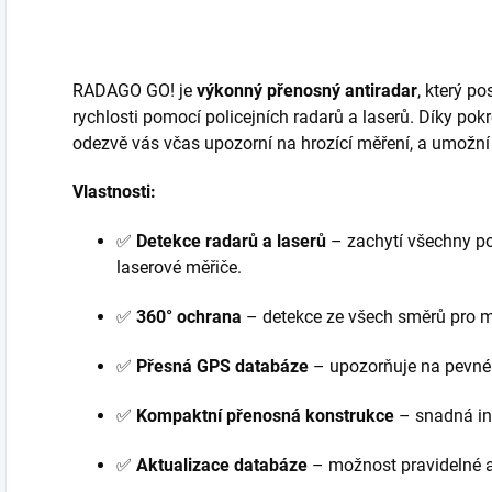
RADAGO GO! je
výkonný přenosný antiradar
, který p
rychlosti pomocí policejních radarů a laserů. Díky po
odezvě vás včas upozorní na hrozící měření, a umožní v
Vlastnosti:
✅
Detekce radarů a laserů
– zachytí všechny po
laserové měřiče.
✅
360° ochrana
– detekce ze všech směrů pro 
✅
Přesná GPS databáze
– upozorňuje na pevné 
✅
Kompaktní přenosná konstrukce
– snadná ins
✅
Aktualizace databáze
– možnost pravidelné a