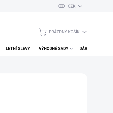
CZK
PRÁZDNÝ KOŠÍK
NÁKUPNÍ
KOŠÍK
LETNÍ SLEVY
VÝHODNÉ SADY
DÁRKOVÝ POUKA
DAGO
 965 Kč
16 499 Kč
635,54 Kč bez DPH
ná