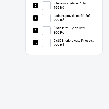
Interiérový detailer Auto
Finesse Spritz Interior Detail
299 Kč
Spray (500 ml)
Sada na pravidelné čištění
kůže v automobilu od Auto
999 Kč
Finesse
Čistič kůže Gyeon Q2M
LeatherCleaner NATURAL
260 Kč
(500 ml)
Čistič interiéru Auto Finesse
Total Interior Cleaner (500 ml)
299 Kč