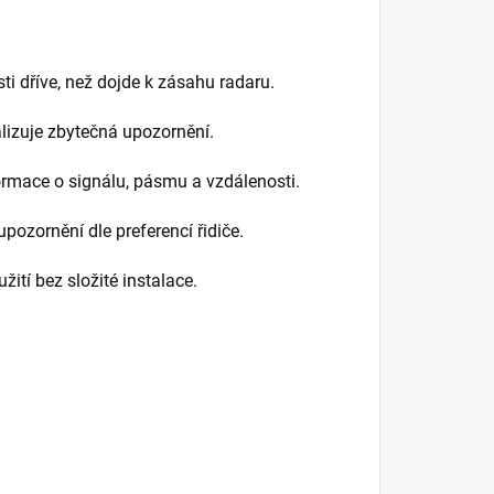
ti dříve, než dojde k zásahu radaru.
izuje zbytečná upozornění.
rmace o signálu, pásmu a vzdálenosti.
pozornění dle preferencí řidiče.
ití bez složité instalace.