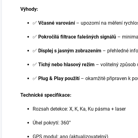
Výhody:
✅
Včasné varování
– upozorní na měření rychlos
✅
Pokročilá filtrace falešných signálů
– minimal
✅
Displej s jasným zobrazením
– přehledné info
✅
Tichý nebo hlasový režim
– volitelný způsob u
✅
Plug & Play použití
– okamžitě připraven k použ
Technické specifikace:
Rozsah detekce: X, K, Ka, Ku pásma + laser
Úhel pokrytí: 360°
GPS modul: ano (aktualizovatelný)