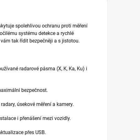
oskytuje spolehlivou ochranu proti měření
kročilému systému detekce a rychlé
ám tak řídit bezpečněji a s jistotou.
užívané radarové pásma (X, K, Ka, Ku) i
maximální bezpečnost.
radary, úsekové měření a kamery.
talace i přenášení mezi vozidly.
ktualizace přes USB.