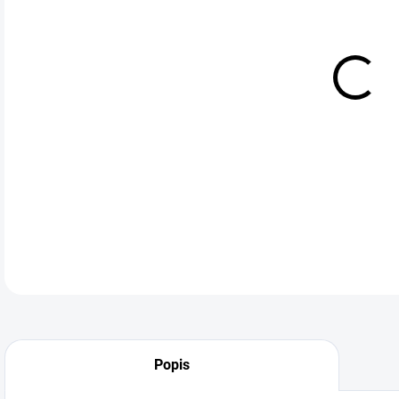
cena
RADA
Komp
tech
DETA
Popis