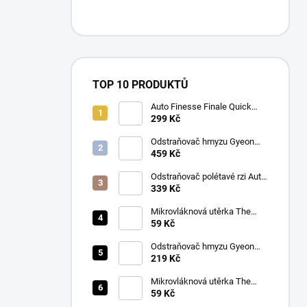
TOP 10 PRODUKTŮ
Auto Finesse Finale Quick
Detailer (500 ml)
299 Kč
Odstraňovač hmyzu Gyeon
Q2M Bug&Grime (1 L)
459 Kč
Odstraňovač polétavé rzi Auto
Finesse Iron Out
339 Kč
Contamination Remover (500
ml)
Mikrovláknová utěrka The
Collection Allround & Coating
59 Kč
245 GSM 40x40 cm (Royal
Blue)
Odstraňovač hmyzu Gyeon
Q2M Bug&Grime (500 ml)
219 Kč
Mikrovláknová utěrka The
Collection Allround & Coating
59 Kč
245 GSM 40x40 cm (Lila)