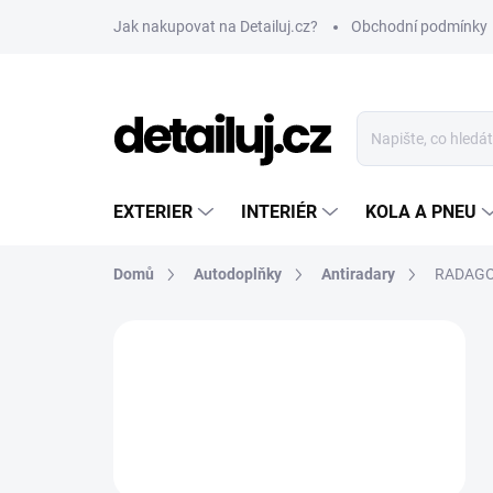
Přejít
Jak nakupovat na Detailuj.cz?
Obchodní podmínky
na
obsah
EXTERIER
INTERIÉR
KOLA A PNEU
Domů
Autodoplňky
Antiradary
RADAGO 
P
o
s
t
r
a
n