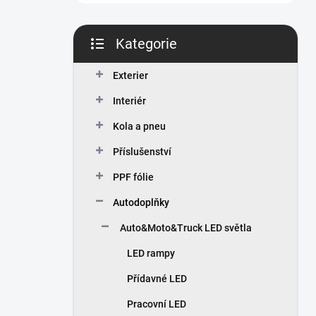
n
í
p
Kategorie
a
Přeskočit
n
kategorie
Exterier
e
l
Interiér
Kola a pneu
Příslušenství
PPF fólie
Autodoplňky
Auto&Moto&Truck LED světla
LED rampy
Přídavné LED
Pracovní LED