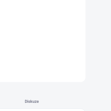
:
−
+
Přidat do košíku
GO GO! – Přenosný antiradar
aktní detektor radarů s vysokou přesností a moderní
nologií.
ILNÍ INFORMACE
ZEPTAT SE
HLÍDAT
Diskuze