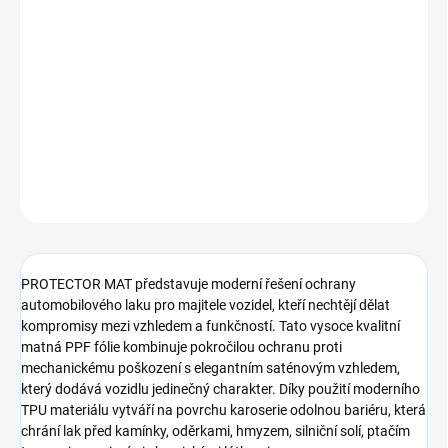
zářením a dalšími vlivy každodenního provozu. Díky
samoregenerační vrstvě dokáže zacelovat drobné povrchové
škrábance a dlouhodobě udržovat perfektní vzhled vozidla. Matný
povrch dodává karoserii moderní saténový efekt, aniž by byla
omezena ochranná funkce fólie.
DETAILNÍ INFORMACE
ZEPTAT SE
HLÍDAT
PROTECTOR MAT představuje moderní řešení ochrany
automobilového laku pro majitele vozidel, kteří nechtějí dělat
kompromisy mezi vzhledem a funkčností. Tato vysoce kvalitní
matná PPF fólie kombinuje pokročilou ochranu proti
mechanickému poškození s elegantním saténovým vzhledem,
který dodává vozidlu jedinečný charakter. Díky použití moderního
TPU materiálu vytváří na povrchu karoserie odolnou bariéru, která
chrání lak před kamínky, oděrkami, hmyzem, silniční solí, ptačím