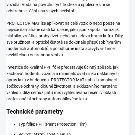
vozidla. Voda na povrchu rychle stéká a společně s ní se
odstraňuje i část usazených nečistot.
PROTECTOR MAT lze aplikovat na celé vozidlo nebo pouze na
nejvíce namáhané části karoserie, jako jsou kapota, nárazník,
blatníky, zrcátka, prahy dveří nebo nákladová hrana kufru. Díky
své pružnosti a optické čistotě se dokonale přizpůsobí tvarům
moderních automobilů a po odborné instalaci vytváří téměř
neviditelnou ochrannou vrstvu.
Investice do kvalitní PPF fólie představuje účinný způsob, jak
zachovat hodnotu vozidla a minimalizovat riziko nákladných
oprav laku v budoucnu. PROTECTOR MAT nabízí kombinaci
špičkové ochrany, dlouhé životnosti a exkluzivního matného
vzhledu, díky čemuž patří mezi vyhledávaná řešení v oblasti
profesionální ochrany automobilového laku.
Technické parametry
Typ fólie: PPF (Paint Protection Film)
Povrch: Matný / Satin Finish