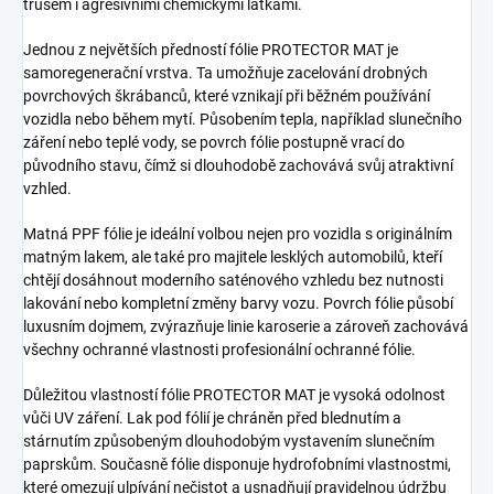
trusem i agresivními chemickými látkami.
Jednou z největších předností fólie PROTECTOR MAT je
samoregenerační vrstva. Ta umožňuje zacelování drobných
povrchových škrábanců, které vznikají při běžném používání
vozidla nebo během mytí. Působením tepla, například slunečního
záření nebo teplé vody, se povrch fólie postupně vrací do
původního stavu, čímž si dlouhodobě zachovává svůj atraktivní
vzhled.
Matná PPF fólie je ideální volbou nejen pro vozidla s originálním
matným lakem, ale také pro majitele lesklých automobilů, kteří
chtějí dosáhnout moderního saténového vzhledu bez nutnosti
lakování nebo kompletní změny barvy vozu. Povrch fólie působí
luxusním dojmem, zvýrazňuje linie karoserie a zároveň zachovává
všechny ochranné vlastnosti profesionální ochranné fólie.
Důležitou vlastností fólie PROTECTOR MAT je vysoká odolnost
vůči UV záření. Lak pod fólií je chráněn před blednutím a
stárnutím způsobeným dlouhodobým vystavením slunečním
paprskům. Současně fólie disponuje hydrofobními vlastnostmi,
které omezují ulpívání nečistot a usnadňují pravidelnou údržbu