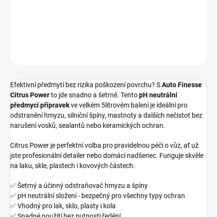
neutrální odstraňovač hmyzu a silniční špíny
DETAILNÍ INFORMACE
ZEPTAT SE
HLÍDAT
Efektivní předmytí bez rizika poškození povrchu? S
Auto Finesse
Citrus Power
to jde snadno a šetrně. Tento
pH neutrální
předmycí přípravek
ve velkém 5litrovém balení je ideální pro
odstranění hmyzu, silniční špíny, mastnoty a dalších nečistot bez
narušení vosků, sealantů nebo keramických ochran.
Citrus Power je perfektní volba pro pravidelnou péči o vůz, ať už
jste profesionální detailer nebo domácí nadšenec. Funguje skvěle
na laku, skle, plastech i kovových částech.
✅ Šetrný a účinný odstraňovač hmyzu a špíny
✅ pH neutrální složení - bezpečný pro všechny typy ochran
✅ Vhodný pro lak, sklo, plasty i kola
✅ Snadné použití bez nutnosti ředění