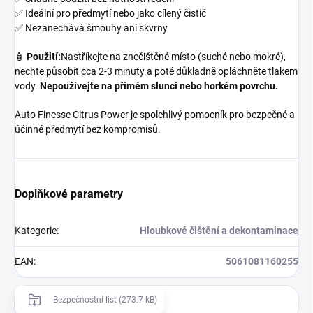
✅ Ideální pro předmytí nebo jako cílený čistič
✅ Nezanechává šmouhy ani skvrny
🧴
Použití:
Nastříkejte na znečištěné místo (suché nebo mokré),
nechte působit cca 2-3 minuty a poté důkladně opláchněte tlakem
vody.
Nepoužívejte na přímém slunci nebo horkém povrchu.
Auto Finesse Citrus Power je spolehlivý pomocník pro bezpečné a
účinné předmytí bez kompromisů.
Doplňkové parametry
Kategorie
:
Hloubkové čištění a dekontaminace
EAN
:
5061081160255
Bezpečnostní list (273.7 kB)