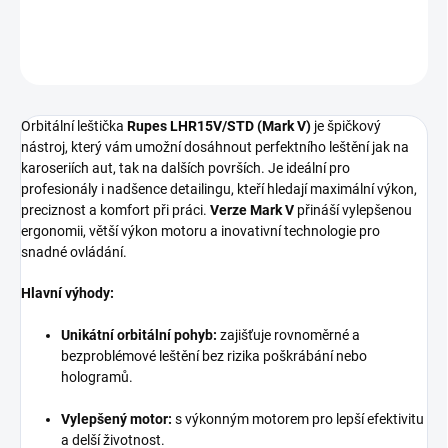
DETAILNÍ INFORMACE
ZEPTAT SE
HLÍDAT
Orbitální leštička
Rupes LHR15V/STD (Mark V)
je špičkový
nástroj, který vám umožní dosáhnout perfektního leštění jak na
karoseriích aut, tak na dalších površích. Je ideální pro
profesionály i nadšence detailingu, kteří hledají maximální výkon,
preciznost a komfort při práci.
Verze Mark V
přináší vylepšenou
ergonomii, větší výkon motoru a inovativní technologie pro
snadné ovládání.
Hlavní výhody:
Unikátní orbitální pohyb:
zajišťuje rovnoměrné a
bezproblémové leštění bez rizika poškrábání nebo
hologramů.
Vylepšený motor:
s výkonným motorem pro lepší efektivitu
a delší životnost.