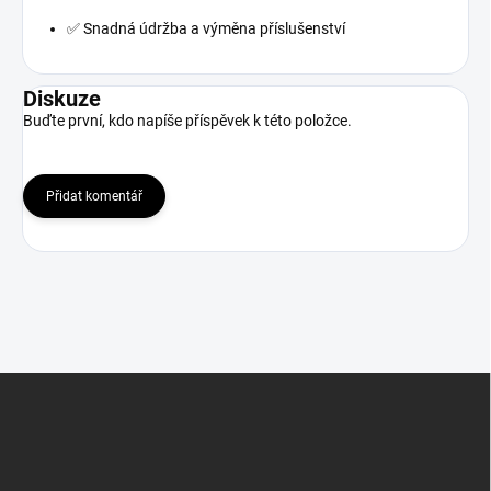
✅ Snadná údržba a výměna příslušenství
Diskuze
Buďte první, kdo napíše příspěvek k této položce.
Přidat komentář
Z
á
p
a
t