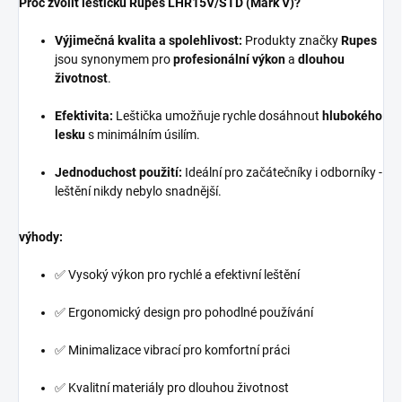
Proč zvolit leštičku Rupes LHR15V/STD (Mark V)?
Výjimečná kvalita a spolehlivost:
Produkty značky
Rupes
jsou synonymem pro
profesionální výkon
a
dlouhou
životnost
.
Efektivita:
Leštička umožňuje rychle dosáhnout
hlubokého
lesku
s minimálním úsilím.
Jednoduchost použití:
Ideální pro začátečníky i odborníky -
leštění nikdy nebylo snadnější.
výhody
:
✅ Vysoký výkon pro rychlé a efektivní leštění
✅ Ergonomický design pro pohodlné používání
✅ Minimalizace vibrací pro komfortní práci
✅ Kvalitní materiály pro dlouhou životnost