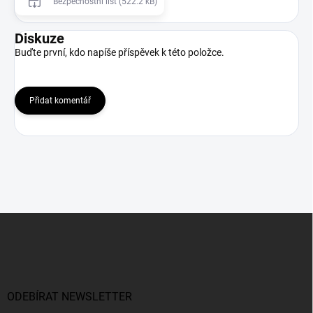
Bezpečnostní list (522.2 kB)
Diskuze
Buďte první, kdo napíše příspěvek k této položce.
Přidat komentář
Z
á
p
a
t
í
ODEBÍRAT NEWSLETTER