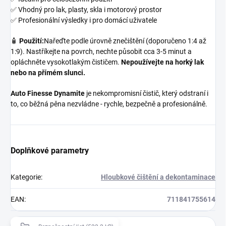
✅ Vhodný pro lak, plasty, skla i motorový prostor
✅ Profesionální výsledky i pro domácí uživatele
🧴
Použití:
Nařeďte podle úrovně znečištění (doporučeno 1:4 až
1:9). Nastříkejte na povrch, nechte působit cca 3-5 minut a
opláchněte vysokotlakým čističem.
Nepoužívejte na horký lak
nebo na přímém slunci.
Auto Finesse Dynamite
je nekompromisní čistič, který odstraní i
to, co běžná pěna nezvládne - rychle, bezpečně a profesionálně.
Doplňkové parametry
Kategorie
:
Hloubkové čištění a dekontaminace
EAN
:
711841755614