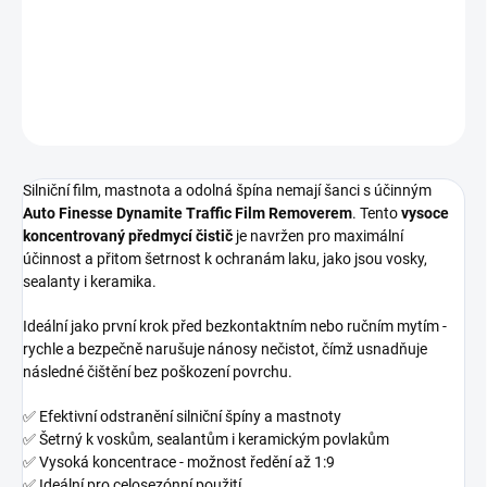
silniční špíny a mastnoty s vysokým účinkem
DETAILNÍ INFORMACE
ZEPTAT SE
HLÍDAT
Silniční film, mastnota a odolná špína nemají šanci s účinným
Auto Finesse Dynamite Traffic Film Removerem
. Tento
vysoce
koncentrovaný předmycí čistič
je navržen pro maximální
účinnost a přitom šetrnost k ochranám laku, jako jsou vosky,
sealanty i keramika.
Ideální jako první krok před bezkontaktním nebo ručním mytím -
rychle a bezpečně narušuje nánosy nečistot, čímž usnadňuje
následné čištění bez poškození povrchu.
✅ Efektivní odstranění silniční špíny a mastnoty
✅ Šetrný k voskům, sealantům i keramickým povlakům
✅ Vysoká koncentrace - možnost ředění až 1:9
✅ Ideální pro celosezónní použití