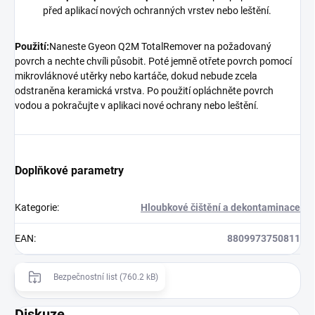
před aplikací nových ochranných vrstev nebo leštění.
Použití:
Naneste Gyeon Q2M TotalRemover na požadovaný
povrch a nechte chvíli působit. Poté jemně otřete povrch pomocí
mikrovláknové utěrky nebo kartáče, dokud nebude zcela
odstraněna keramická vrstva. Po použití opláchněte povrch
vodou a pokračujte v aplikaci nové ochrany nebo leštění.
Doplňkové parametry
Kategorie
:
Hloubkové čištění a dekontaminace
EAN
:
8809973750811
Bezpečnostní list (760.2 kB)
Diskuze