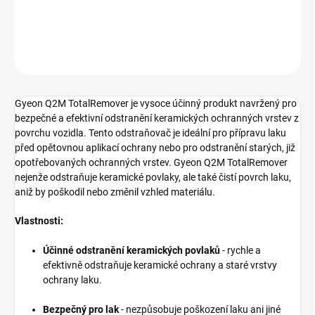
DETAILNÍ INFORMACE
ZEPTAT SE
HLÍDAT
Gyeon Q2M TotalRemover je vysoce účinný produkt navržený pro
bezpečné a efektivní odstranění keramických ochranných vrstev z
povrchu vozidla. Tento odstraňovač je ideální pro přípravu laku
před opětovnou aplikací ochrany nebo pro odstranění starých, již
opotřebovaných ochranných vrstev. Gyeon Q2M TotalRemover
nejenže odstraňuje keramické povlaky, ale také čistí povrch laku,
aniž by poškodil nebo změnil vzhled materiálu.
Vlastnosti:
Účinné odstranění keramických povlaků
- rychle a
efektivně odstraňuje keramické ochrany a staré vrstvy
ochrany laku.
Bezpečný pro lak
- nezpůsobuje poškození laku ani jiné