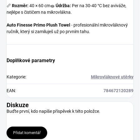
📏
Rozměr:
40 × 60 cm🧽
Údržba:
Per na 30-40 °C bez aviváže,
nejlépe s čističem na mikrovlákna.
Auto Finesse Primo Plush Towel
- profesionální mikrovláknový
ručník, který si zamiluješ už po prvním tahu.
Doplňkové parametry
Kategorie
:
Mikrovláknové utěrky
EAN
:
784672120289
Diskuze
Buďte první, kdo napíše příspěvek k této položce.
Přidat komentář