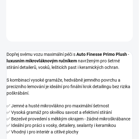
Prémiová mikrovláknová utěrka pro detailing
DETAILNÍ INFORMACE
ZEPTAT SE
HLÍDAT
Dopřej svému vozu maximální péči s
Auto Finesse Primo Plush
-
luxusním mikrovláknovým ručníkem
navrženým pro šetrné
stírání detailerů, vosků, lešticích past i keramických ochran.
S kombinací vysoké gramáže, hedvábně jemného povrchu a
precizního lemování je ideální pro finální krok detailingu bez rizika
poškrábání.
✅ Jemné a husté mikrovlákno pro maximální šetrnost
✅ Vysoká gramáž pro skvělou savost a efektivní stírání
✅ Bezešvé provedení s měkkým okrajem - žádné mikroškrábance
✅ Ideální pro práci s vosky, detailery, sealanty i keramikou
✅ Vhodný i pro interiér a citlivé plochy