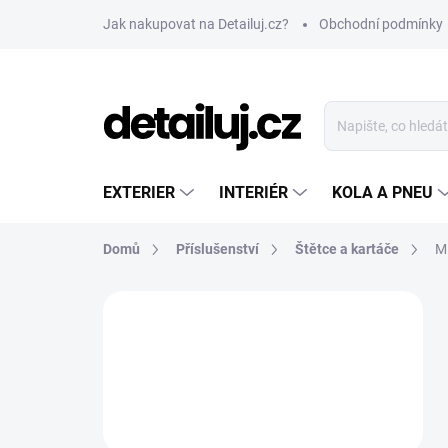
Přejít
Jak nakupovat na Detailuj.cz?
Obchodní podmínky
na
obsah
EXTERIER
INTERIÉR
KOLA A PNEU
Domů
Příslušenství
Štětce a kartáče
M
P
o
s
t
r
a
n