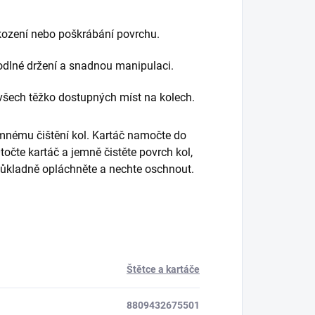
škození nebo poškrábání povrchu.
odlné držení a snadnou manipulaci.
všech těžko dostupných míst na kolech.
nému čištění kol. Kartáč namočte do
točte kartáč a jemně čistěte povrch kol,
důkladně opláchněte a nechte oschnout.
Štětce a kartáče
8809432675501