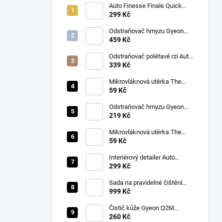
Auto Finesse Finale Quick
Detailer (500 ml)
299 Kč
Odstraňovač hmyzu Gyeon
Q2M Bug&Grime (1 L)
459 Kč
Odstraňovač polétavé rzi Auto
Finesse Iron Out
339 Kč
Contamination Remover (500
ml)
Mikrovláknová utěrka The
Collection Allround & Coating
59 Kč
245 GSM 40x40 cm (Royal
Blue)
Odstraňovač hmyzu Gyeon
Q2M Bug&Grime (500 ml)
219 Kč
Mikrovláknová utěrka The
Collection Allround & Coating
59 Kč
245 GSM 40x40 cm (Lila)
Interiérový detailer Auto
Finesse Spritz Interior Detail
299 Kč
Spray (500 ml)
Sada na pravidelné čištění
kůže v automobilu od Auto
999 Kč
Finesse
Čistič kůže Gyeon Q2M
LeatherCleaner NATURAL
260 Kč