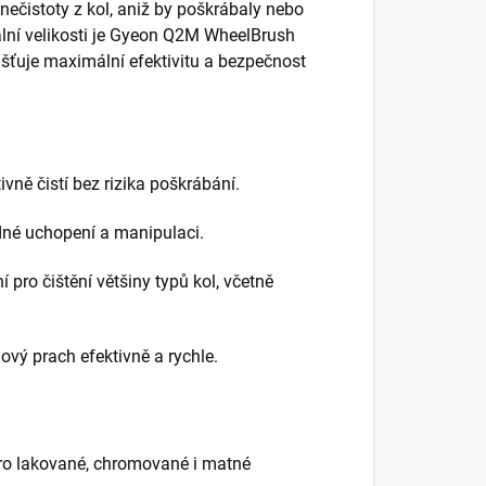
 nečistoty z kol, aniž by poškrábaly nebo
lní velikosti je Gyeon Q2M WheelBrush
išťuje maximální efektivitu a bezpečnost
ivně čistí bez rizika poškrábání.
dné uchopení a manipulaci.
ní pro čištění většiny typů kol, včetně
ový prach efektivně a rychle.
pro lakované, chromované i matné