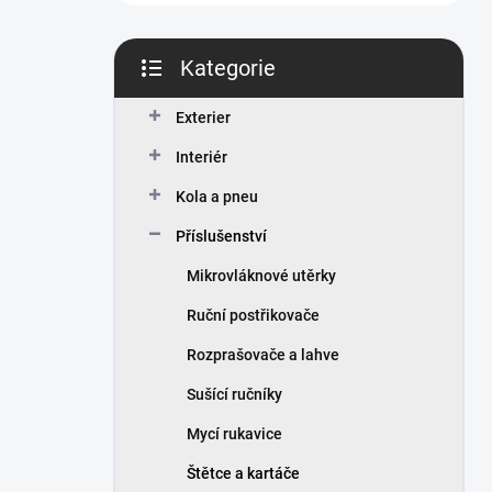
n
í
p
Kategorie
a
Přeskočit
n
kategorie
Exterier
e
l
Interiér
Kola a pneu
Příslušenství
Mikrovláknové utěrky
Ruční postřikovače
Rozprašovače a lahve
Sušící ručníky
Mycí rukavice
Štětce a kartáče