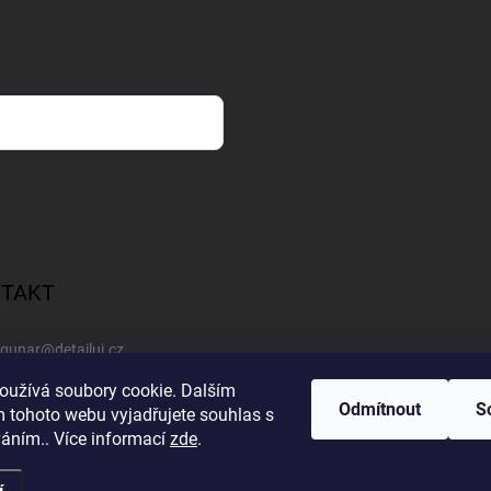
sobních údajů
TAKT
gunar
@
detailuj.cz
oužívá soubory cookie. Dalším
770192683
Odmítnout
S
 tohoto webu vyjadřujete souhlas s
váním.. Více informací
zde
.