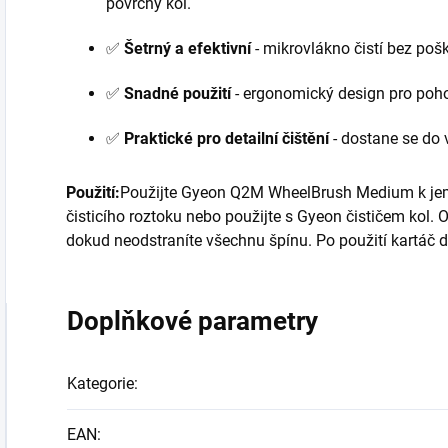
povrchy kol.
✅
Šetrný a efektivní
- mikrovlákno čistí bez po
✅
Snadné použití
- ergonomický design pro poh
✅
Praktické pro detailní čištění
- dostane se do 
Použití:
Použijte Gyeon Q2M WheelBrush Medium k jem
čisticího roztoku nebo použijte s Gyeon čističem kol. O
dokud neodstraníte všechnu špínu. Po použití kartáč 
Doplňkové parametry
Kategorie
:
EAN
: