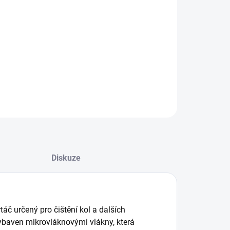
:
−
+
Přidat do košíku
n Q2M WheelBrush Medium – Mikrovláknový Kartáč na
ILNÍ INFORMACE
ZEPTAT SE
HLÍDAT
Diskuze
č určený pro čištění kol a dalších
 vybaven mikrovláknovými vlákny, která