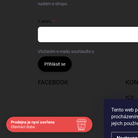
našem e-shopu.
E-MAIL
Vložením e-mailu souhlasíte s
podmínkami ochrany o
Přihlásit se
FACEBOOK
KON
Tento web p
procházením
Prodejna je nyní zavřena
jejich použí
Navštivte nás osobně
Otevírací doba
Skrýt
Čas