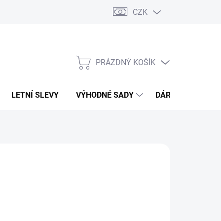
CZK
PRÁZDNÝ KOŠÍK
NÁKUPNÍ
KOŠÍK
LETNÍ SLEVY
VÝHODNÉ SADY
DÁRKOVÝ POUKA
EON
89 Kč
,78 Kč bez DPH
ná