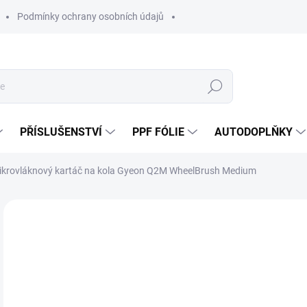
Podmínky ochrany osobních údajů
Hledat
PŘÍSLUŠENSTVÍ
PPF FÓLIE
AUTODOPLŇKY
ikrovláknový kartáč na kola Gyeon Q2M WheelBrush Medium
Neohodnoceno
Podrobnosti hodnocení
ZNAČKA:
GY
5
486
Měr