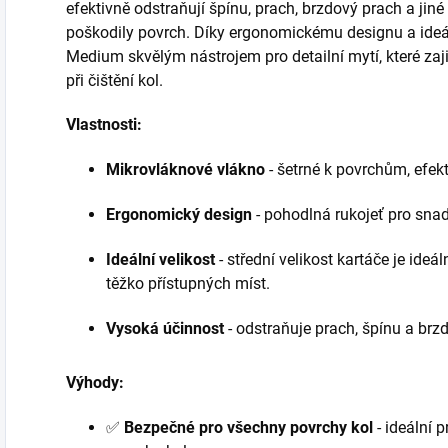
efektivně odstraňují špínu, prach, brzdový prach a jiné
poškodily povrch. Díky ergonomickému designu a ideá
Medium skvělým nástrojem pro detailní mytí, které zaj
při čištění kol.
Vlastnosti:
Mikrovláknové vlákno
- šetrné k povrchům, efekt
Ergonomický design
- pohodlná rukojeť pro sna
Ideální velikost
- střední velikost kartáče je ideál
těžko přístupných míst.
Vysoká účinnost
- odstraňuje prach, špínu a brzd
Výhody:
✅
Bezpečné pro všechny povrchy kol
- ideální 