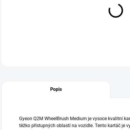
cena
Gyeo
Kola
DETA
Popis
Gyeon Q2M WheelBrush Medium je vysoce kvalitní kartá
těžko přístupných oblastí na vozidle. Tento kartáč je