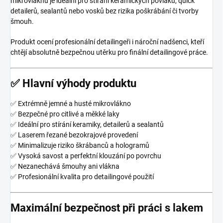
mikrovláknu je ideální pro stírání keramických povlaků, quick
detailerů, sealantů nebo vosků bez rizika poškrábání či tvorby
šmouh.
Produkt ocení profesionální detailingeři i nároční nadšenci, kteří
chtějí absolutně bezpečnou utěrku pro finální detailingové práce.
✅ Hlavní výhody produktu
✅ Extrémně jemné a husté mikrovlákno
✅ Bezpečné pro citlivé a měkké laky
✅ Ideální pro stírání keramiky, detailerů a sealantů
✅ Laserem řezané bezokrajové provedení
✅ Minimalizuje riziko škrábanců a hologramů
✅ Vysoká savost a perfektní klouzání po povrchu
✅ Nezanechává šmouhy ani vlákna
✅ Profesionální kvalita pro detailingové použití
Maximální bezpečnost při práci s lakem