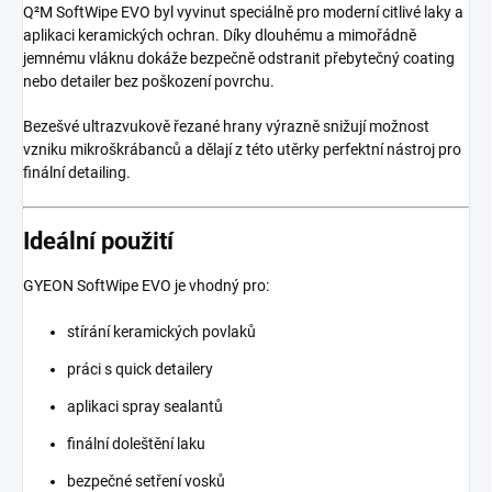
Q²M SoftWipe EVO byl vyvinut speciálně pro moderní citlivé laky a
aplikaci keramických ochran. Díky dlouhému a mimořádně
jemnému vláknu dokáže bezpečně odstranit přebytečný coating
nebo detailer bez poškození povrchu.
Bezešvé ultrazvukově řezané hrany výrazně snižují možnost
vzniku mikroškrábanců a dělají z této utěrky perfektní nástroj pro
finální detailing.
Ideální použití
GYEON SoftWipe EVO je vhodný pro:
stírání keramických povlaků
práci s quick detailery
aplikaci spray sealantů
finální doleštění laku
bezpečné setření vosků