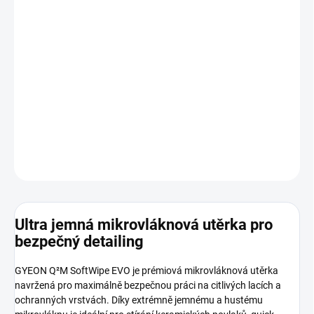
cena:
−
+
Přidat do košíku
GYEON Q²M SoftWipe EVO je ultra jemná mikrovláknová utěrka
určená pro bezpečné stírání keramických povlaků, detailerů a
sealantů. Díky hustému vláknu, vysoké savosti a bezokrajovému
provedení je ideální pro citlivé laky a profesionální detailing.
DETAILNÍ INFORMACE
ZEPTAT SE
HLÍDAT
Ultra jemná mikrovláknová utěrka pro
bezpečný detailing
GYEON Q²M SoftWipe EVO je prémiová mikrovláknová utěrka
navržená pro maximálně bezpečnou práci na citlivých lacích a
ochranných vrstvách. Díky extrémně jemnému a hustému