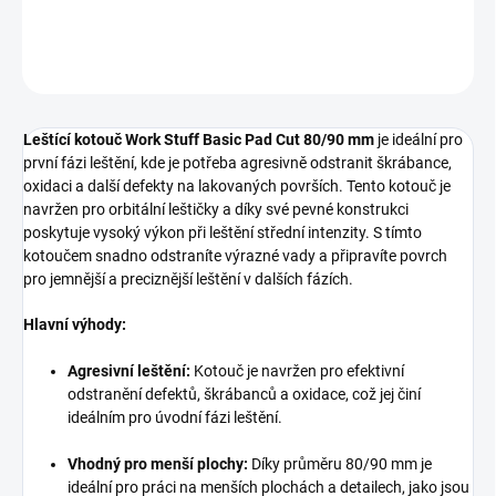
DETAILNÍ INFORMACE
ZEPTAT SE
HLÍDAT
Leštící kotouč Work Stuff Basic Pad Cut 80/90 mm
je ideální pro
první fázi leštění, kde je potřeba agresivně odstranit škrábance,
oxidaci a další defekty na lakovaných površích. Tento kotouč je
navržen pro orbitální leštičky a díky své pevné konstrukci
poskytuje vysoký výkon při leštění střední intenzity. S tímto
kotoučem snadno odstraníte výrazné vady a připravíte povrch
pro jemnější a preciznější leštění v dalších fázích.
Hlavní výhody:
Agresivní leštění:
Kotouč je navržen pro efektivní
odstranění defektů, škrábanců a oxidace, což jej činí
ideálním pro úvodní fázi leštění.
Vhodný pro menší plochy:
Díky průměru 80/90 mm je
ideální pro práci na menších plochách a detailech, jako jsou