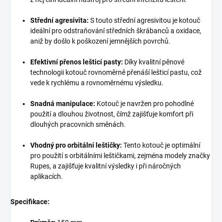
Střední agresivita:
S touto střední agresivitou je kotouč
ideální pro odstraňování středních škrábanců a oxidace,
aniž by došlo k poškození jemnějších povrchů.
Efektivní přenos lešticí pasty:
Díky kvalitní pěnové
technologii kotouč rovnoměrně přenáší lešticí pastu, což
vede k rychlému a rovnoměrnému výsledku.
Snadná manipulace:
Kotouč je navržen pro pohodlné
použití a dlouhou životnost, čímž zajišťuje komfort při
dlouhých pracovních směnách.
Vhodný pro orbitální leštičky:
Tento kotouč je optimální
pro použití s orbitálními leštičkami, zejména modely značky
Rupes, a zajišťuje kvalitní výsledky i při náročných
aplikacích.
Specifikace: