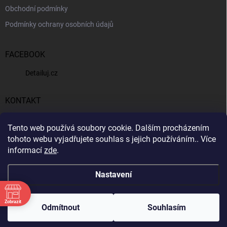
Obchodní podmínky
Podmínky ochrany osobních údajů
FACEBOOK
Detailuj.cz
KONTAKT
gunar
@
detailuj.cz
Tento web používá soubory cookie. Dalším procházením
tohoto webu vyjadřujete souhlas s jejich používáním.. Více
770192683
informací
zde
.
Nastavení
Zobrazit
Copyright 2026
Detailuj.cz
. Všechna práva vyhrazena.
Odmítnout
Souhlasím
Vytvořil Shoptet