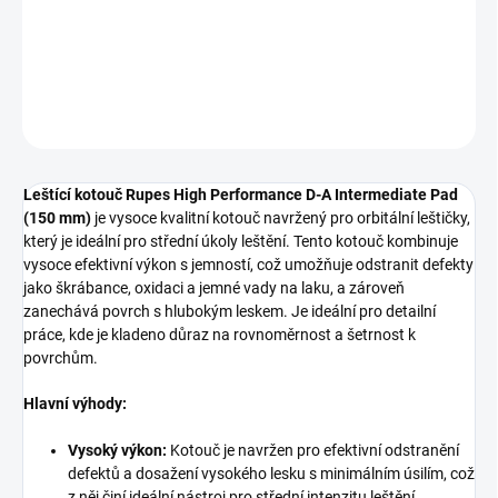
(150 mm)
DETAILNÍ INFORMACE
ZEPTAT SE
HLÍDAT
Leštící kotouč Rupes High Performance D-A Intermediate Pad
(150 mm)
je vysoce kvalitní kotouč navržený pro orbitální leštičky,
který je ideální pro střední úkoly leštění. Tento kotouč kombinuje
vysoce efektivní výkon s jemností, což umožňuje odstranit defekty
jako škrábance, oxidaci a jemné vady na laku, a zároveň
zanechává povrch s hlubokým leskem. Je ideální pro detailní
práce, kde je kladeno důraz na rovnoměrnost a šetrnost k
povrchům.
Hlavní výhody:
Vysoký výkon:
Kotouč je navržen pro efektivní odstranění
defektů a dosažení vysokého lesku s minimálním úsilím, což
z něj činí ideální nástroj pro střední intenzitu leštění.