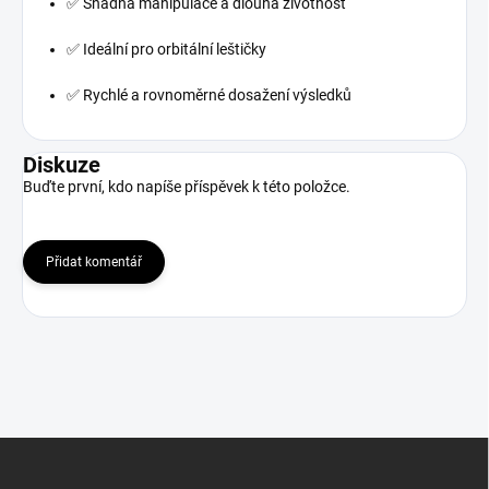
✅ Snadná manipulace a dlouhá životnost
✅ Ideální pro orbitální leštičky
✅ Rychlé a rovnoměrné dosažení výsledků
Diskuze
Buďte první, kdo napíše příspěvek k této položce.
Přidat komentář
Z
á