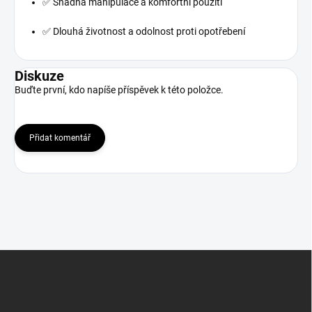
✅ Snadná manipulace a komfortní použití
✅ Dlouhá životnost a odolnost proti opotřebení
Diskuze
Buďte první, kdo napíše příspěvek k této položce.
Přidat komentář
Z
á
p
a