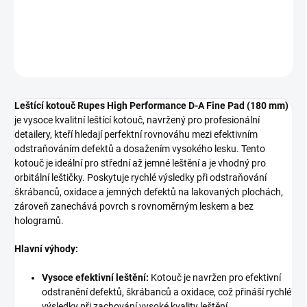
DETAILNÍ INFORMACE
ZEPTAT SE
HLÍDAT
Leštící kotouč Rupes High Performance D-A Fine Pad (180 mm)
je vysoce kvalitní leštící kotouč, navržený pro profesionální
detailery, kteří hledají perfektní rovnováhu mezi efektivním
odstraňováním defektů a dosažením vysokého lesku. Tento
kotouč je ideální pro střední až jemné leštění a je vhodný pro
orbitální leštičky. Poskytuje rychlé výsledky při odstraňování
škrábanců, oxidace a jemných defektů na lakovaných plochách,
zároveň zanechává povrch s rovnoměrným leskem a bez
hologramů.
Hlavní výhody:
Vysoce efektivní leštění:
Kotouč je navržen pro efektivní
odstranění defektů, škrábanců a oxidace, což přináší rychlé
výsledky při zachování vysoké kvality leštění.