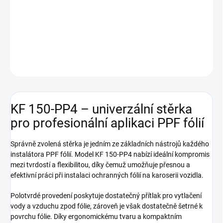
5 × 8 cm zajišťuje pohodlnou manipulaci při práci na rovných
plochách i členitých částech karoserie.
DETAILNÍ INFORMACE
ZEPTAT SE
HLÍDAT
KF 150-PP4 – univerzální stěrka
pro profesionální aplikaci PPF fólií
Správně zvolená stěrka je jedním ze základních nástrojů každého
instalátora PPF fólií. Model KF 150-PP4 nabízí ideální kompromis
mezi tvrdostí a flexibilitou, díky čemuž umožňuje přesnou a
efektivní práci při instalaci ochranných fólií na karoserii vozidla.
Polotvrdé provedení poskytuje dostatečný přítlak pro vytlačení
vody a vzduchu zpod fólie, zároveň je však dostatečně šetrné k
povrchu fólie. Díky ergonomickému tvaru a kompaktním