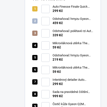
Auto Finesse Finale Quick
Detailer (500 ml)
299 Kč
Odstraňovač hmyzu Gyeon
Q2M Bug&Grime (1 L)
459 Kč
Odstraňovač polétavé rzi Auto
Finesse Iron Out
339 Kč
Contamination Remover (500
ml)
Mikrovláknová utěrka The
Collection Allround & Coating
59 Kč
245 GSM 40x40 cm (Royal
Blue)
Odstraňovač hmyzu Gyeon
Q2M Bug&Grime (500 ml)
219 Kč
Mikrovláknová utěrka The
Collection Allround & Coating
59 Kč
245 GSM 40x40 cm (Lila)
Interiérový detailer Auto
Finesse Spritz Interior Detail
299 Kč
Spray (500 ml)
Sada na pravidelné čištění
kůže v automobilu od Auto
999 Kč
Finesse
Čistič kůže Gyeon Q2M