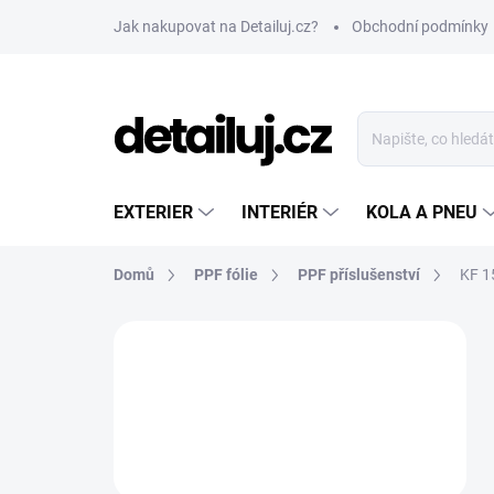
Přejít
Jak nakupovat na Detailuj.cz?
Obchodní podmínky
na
obsah
EXTERIER
INTERIÉR
KOLA A PNEU
Domů
PPF fólie
PPF příslušenství
KF 1
P
o
s
t
r
a
n