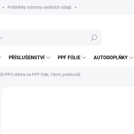
Podmínky ochrany osobních údajů
Hledat
PŘÍSLUŠENSTVÍ
PPF FÓLIE
AUTODOPLŇKY
50-PP3 stěrka na PPF folie, 10cm, polotvrdá
Neohodnoceno
Podrobnosti hodnocení
ZNAČKA:
SOT
3
313
Měr