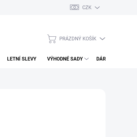
CZK
PRÁZDNÝ KOŠÍK
NÁKUPNÍ
KOŠÍK
LETNÍ SLEVY
VÝHODNÉ SADY
DÁRKOVÝ POUKA
T
79 Kč
,22 Kč bez DPH
ná