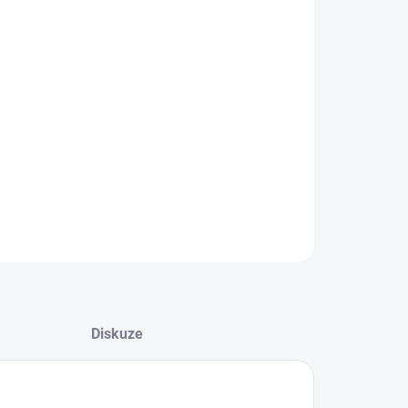
:
−
+
Přidat do košíku
esionální polotvrdá stěrka KF 150-PP3 o šířce 10 cm je
lní volbou pro aplikaci PPF ochranných fólií, wrap fólií a
ích samolepicích materiálů. Díky optimální tvrdosti efektivně
ačuje vodu a vzduchové bubliny, přičemž zůstává šetrná k
hu fólie i laku vozidla.
ILNÍ INFORMACE
ZEPTAT SE
HLÍDAT
Diskuze