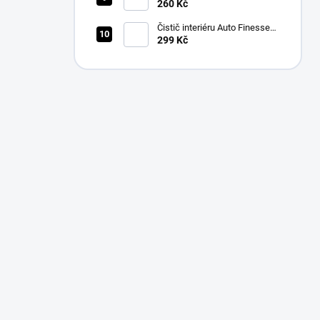
LeatherCleaner NATURAL
260 Kč
(500 ml)
Čistič interiéru Auto Finesse
Total Interior Cleaner (500 ml)
299 Kč