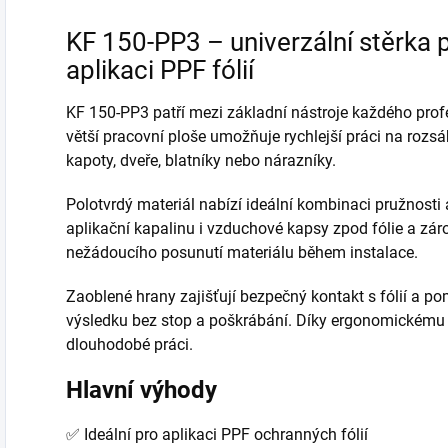
KF 150-PP3 – univerzální stěrka p
aplikaci PPF fólií
KF 150-PP3 patří mezi základní nástroje každého profe
větší pracovní ploše umožňuje rychlejší práci na rozsáh
kapoty, dveře, blatníky nebo nárazníky.
Polotvrdý materiál nabízí ideální kombinaci pružnosti 
aplikační kapalinu i vzduchové kapsy zpod fólie a zár
nežádoucího posunutí materiálu během instalace.
Zaoblené hrany zajišťují bezpečný kontakt s fólií a 
výsledku bez stop a poškrábání. Díky ergonomickému p
dlouhodobé práci.
Hlavní výhody
✅ Ideální pro aplikaci PPF ochranných fólií