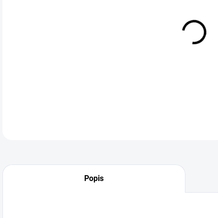
cena
Prof
ideá
dalš
vytl
povrc
DETA
Popis