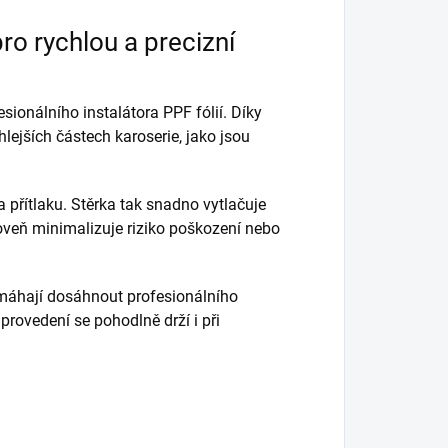
ro rychlou a precizní
sionálního instalátora PPF fólií. Díky
lejších částech karoserie, jako jsou
a přítlaku. Stěrka tak snadno vytlačuje
oveň minimalizuje riziko poškození nebo
pomáhají dosáhnout profesionálního
rovedení se pohodlně drží i při