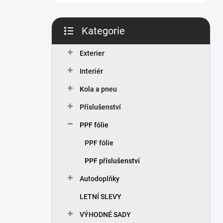
n
í
p
Kategorie
a
Přeskočit
n
kategorie
Exterier
e
l
Interiér
Kola a pneu
Příslušenství
PPF fólie
PPF fólie
PPF příslušenství
Autodoplňky
LETNÍ SLEVY
VÝHODNÉ SADY