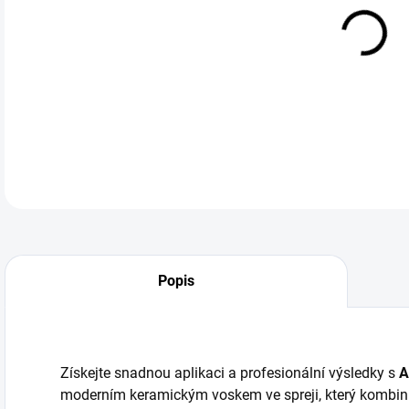
cena
Auto
spre
DETA
Popis
Získejte snadnou aplikaci a profesionální výsledky s
A
moderním keramickým voskem ve spreji, který kombinuj