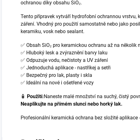
ochranou díky obsahu SiO₂.
Tento přípravek vytváří hydrofobní ochrannou vrstvu, k
záření. Vhodný pro použití samostatně nebo jako posilo
keramiku, vosk nebo sealant.
✅ Obsah SiO₂ pro keramickou ochranu až na několik 
✅ Hluboký lesk a zvýraznění barvy laku
✅ Odpuzuje vodu, nečistoty a UV záření
✅ Jednoduchá aplikace - nastříkej a setři
✅ Bezpečný pro lak, plasty i skla
✅ Ideální na nové i ošetřené vozy
🧴
Použití:
Naneste malé množství na suchý, čistý povr
Neaplikujte na přímém slunci nebo horký lak.
Profesionální keramická ochrana bez složité aplikace -