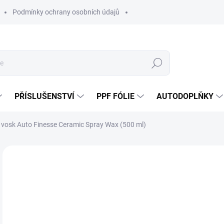
Podmínky ochrany osobních údajů
Hledat
PŘÍSLUŠENSTVÍ
PPF FÓLIE
AUTODOPLŇKY
 vosk Auto Finesse Ceramic Spray Wax (500 ml)
Neohodnoceno
Podrobnosti hodnocení
ZNAČKA:
AUT
5
478
Měr