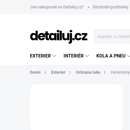
Přejít
Jak nakupovat na Detailuj.cz?
Obchodní podmínky
na
obsah
EXTERIER
INTERIÉR
KOLA A PNEU
Domů
Exterier
Ochrana laku
Keramický
P
o
s
t
r
a
n