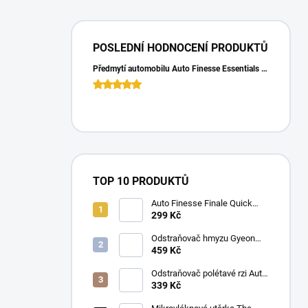
POSLEDNÍ HODNOCENÍ PRODUKTŮ
Předmytí automobilu Auto Finesse Essentials Pre-Wash (500 ml)
TOP 10 PRODUKTŮ
Auto Finesse Finale Quick
Detailer (500 ml)
299 Kč
Odstraňovač hmyzu Gyeon
Q2M Bug&Grime (1 L)
459 Kč
Odstraňovač polétavé rzi Auto
Finesse Iron Out
339 Kč
Contamination Remover (500