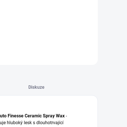
:
−
+
Přidat do košíku
 Finesse Ceramic Spray Wax (500 ml) – Keramický vosk ve
ji pro dlouhotrvající ochranu a lesk
ILNÍ INFORMACE
ZEPTAT SE
HLÍDAT
Diskuze
uto Finesse Ceramic Spray Wax
-
e hluboký lesk s dlouhotrvající