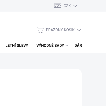
CZK
PRÁZDNÝ KOŠÍK
NÁKUPNÍ
KOŠÍK
LETNÍ SLEVY
VÝHODNÉ SADY
DÁRKOVÝ POUKA
O FINESSE
79 Kč
,51 Kč bez DPH
ná