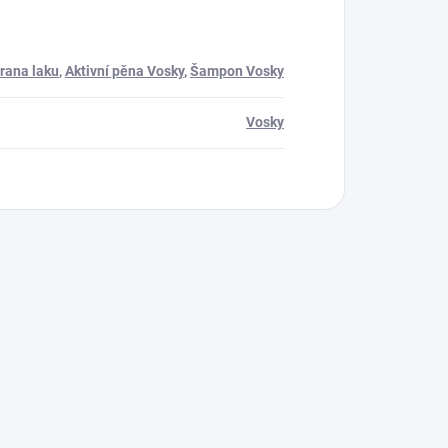
rana laku
,
Aktivní pěna Vosky
,
Šampon Vosky
Vosky