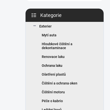
n
í
p
Kategorie
a
Přeskočit
n
kategorie
Exterier
e
l
Mytí auta
Hloubkové čištění a
dekontaminace
Renovace laku
Ochrana laku
Ošetření plastů
Čištění a ochrana oken
Čištění motoru
Péče o kabrio
Leštění kovů