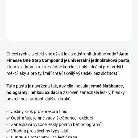
pasta pro korekci a finiš v jednom
DETAILNÍ INFORMACE
ZEPTAT SE
HLÍDAT
Chceš rychle a efektivně oživit lak a odstranit drobné vady?
Auto
Finesse One Step Compound
je
univerzální jednokroková pasta
,
která v jednom kroku zvládne korekci i finiš. Ideální pro tvrdší i
měkčí laky a pro ty, kteří chtějí skvělý výsledek bez složitostí.
Tato pasta je navržena tak, aby eliminovala
jemné škrábance,
hologramy i lehkou oxidaci
a zároveň zanechala lesklý, hladký
povrch bez nutnosti dalších kroků.
✅ Jediný krok pro korekci a finiš
✅ Odstraňuje jemné vady, škrábance i oxidaci
✅ Zanechává vysoce lesklý povrch bez hologramů
✅ Vhodná pro všechny typy laků
✅ Funguje s rotačními i DA leštičkami