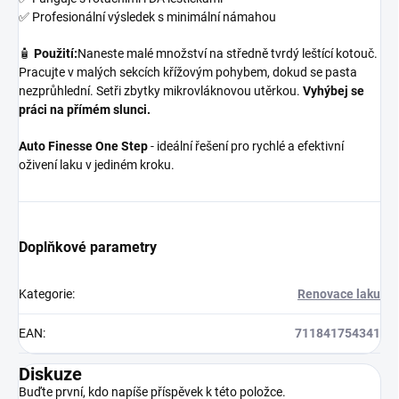
✅ Profesionální výsledek s minimální námahou
🧴
Použití:
Naneste malé množství na středně tvrdý leštící kotouč.
Pracujte v malých sekcích křížovým pohybem, dokud se pasta
nezprůhlední. Setři zbytky mikrovláknovou utěrkou.
Vyhýbej se
práci na přímém slunci.
Auto Finesse One Step
- ideální řešení pro rychlé a efektivní
oživení laku v jediném kroku.
Doplňkové parametry
Kategorie
:
Renovace laku
EAN
:
711841754341
Diskuze
Buďte první, kdo napíše příspěvek k této položce.