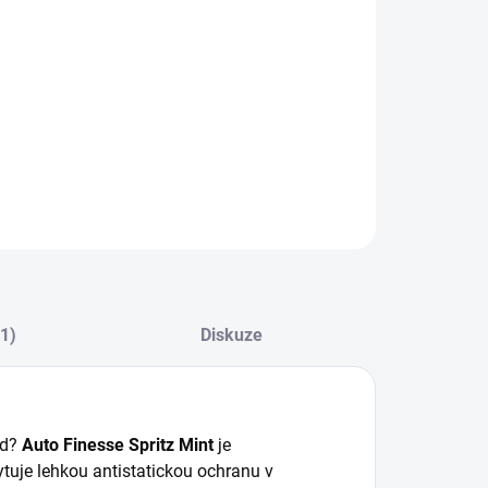
:
−
+
Přidat do košíku
 Finesse Spritz Mint (500 ml) – Interiérový detailer s jemnou
anou a svěží vůní
ILNÍ INFORMACE
ZEPTAT SE
HLÍDAT
(1)
Diskuze
ed?
Auto Finesse Spritz Mint
je
kytuje lehkou antistatickou ochranu v