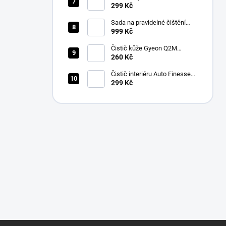
Finesse Spritz Interior Detail
299 Kč
Spray (500 ml)
Sada na pravidelné čištění
kůže v automobilu od Auto
999 Kč
Finesse
Čistič kůže Gyeon Q2M
LeatherCleaner NATURAL
260 Kč
(500 ml)
Čistič interiéru Auto Finesse
Total Interior Cleaner (500 ml)
299 Kč
Z