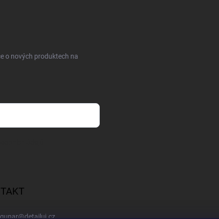
ce o nových produktech na
sobních údajů
TAKT
gunar
@
detailuj.cz