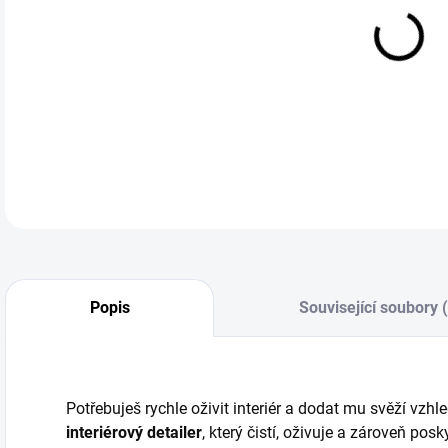
cena
Auto
ochr
DETA
Popis
Související soubory 
Potřebuješ rychle oživit interiér a dodat mu svěží vzhl
interiérový detailer
, který čistí, oživuje a zároveň pos