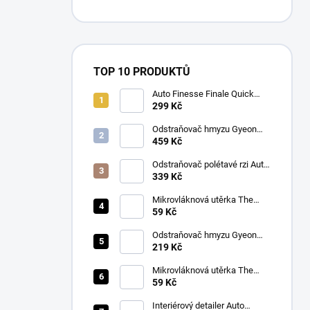
TOP 10 PRODUKTŮ
Auto Finesse Finale Quick
Detailer (500 ml)
299 Kč
Odstraňovač hmyzu Gyeon
Q2M Bug&Grime (1 L)
459 Kč
Odstraňovač polétavé rzi Auto
Finesse Iron Out
339 Kč
Contamination Remover (500
ml)
Mikrovláknová utěrka The
Collection Allround & Coating
59 Kč
245 GSM 40x40 cm (Royal
Blue)
Odstraňovač hmyzu Gyeon
Q2M Bug&Grime (500 ml)
219 Kč
Mikrovláknová utěrka The
Collection Allround & Coating
59 Kč
245 GSM 40x40 cm (Lila)
Interiérový detailer Auto