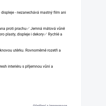
o displeje - nezanechává mastný film ani
hrana proti prachu✅ Jemná mátová vůně
ro plasty, displeje i dekory✅ Rychlé a
áknovou utěrku. Rovnoměrně rozetři a
fresh interiéru s příjemnou vůní a
Ošetření a impregnace