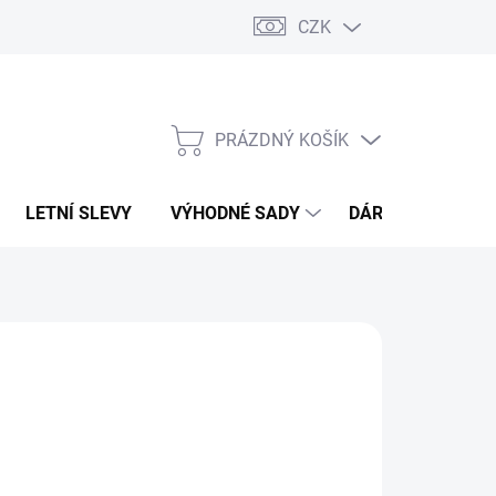
CZK
PRÁZDNÝ KOŠÍK
NÁKUPNÍ
KOŠÍK
LETNÍ SLEVY
VÝHODNÉ SADY
DÁRKOVÝ POUKA
O FINESSE
39 Kč
299 Kč
,11 Kč bez DPH
ná