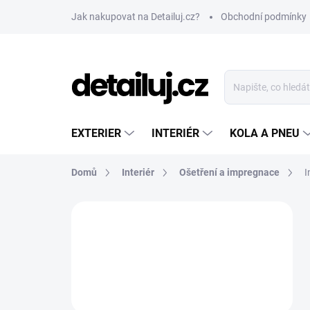
Přejít
Jak nakupovat na Detailuj.cz?
Obchodní podmínky
na
obsah
EXTERIER
INTERIÉR
KOLA A PNEU
Domů
Interiér
Ošetření a impregnace
I
P
o
s
t
r
a
n