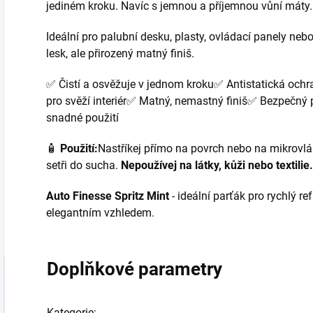
jediném kroku. Navíc s jemnou a příjemnou vůní máty.
Ideální pro palubní desku, plasty, ovládací panely neb
lesk, ale přirozený matný finiš.
✅ Čistí a osvěžuje v jednom kroku✅ Antistatická oc
pro svěží interiér✅ Matný, nemastný finiš✅ Bezpečný p
snadné použití
🧴
Použití:
Nastříkej přímo na povrch nebo na mikrovl
setři do sucha.
Nepoužívej na látky, kůži nebo textilie.
Auto Finesse Spritz Mint
- ideální parťák pro rychlý re
elegantním vzhledem.
Doplňkové parametry
Kategorie
: