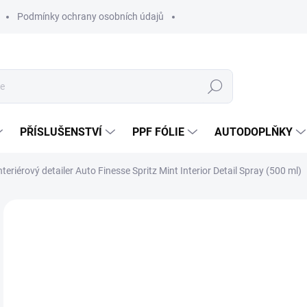
Podmínky ochrany osobních údajů
Hledat
PŘÍSLUŠENSTVÍ
PPF FÓLIE
AUTODOPLŇKY
nteriérový detailer Auto Finesse Spritz Mint Interior Detail Spray (500 ml)
Neohodnoceno
Podrobnosti hodnocení
ZNAČKA:
AUT
3
247
Měr