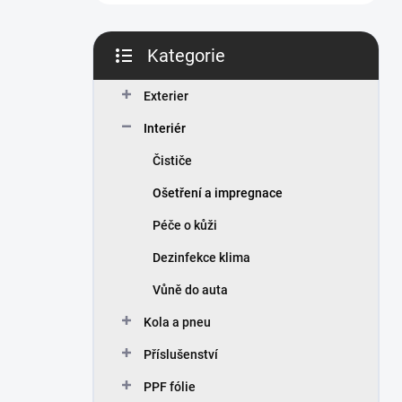
n
í
p
Kategorie
a
Přeskočit
n
kategorie
Exterier
e
l
Interiér
Čističe
Ošetření a impregnace
Péče o kůži
Dezinfekce klima
Vůně do auta
Kola a pneu
Příslušenství
PPF fólie