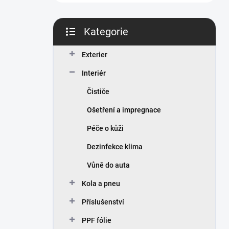
n
í
p
Kategorie
a
Přeskočit
n
kategorie
Exterier
e
l
Interiér
Čističe
Ošetření a impregnace
Péče o kůži
Dezinfekce klima
Vůně do auta
Kola a pneu
Příslušenství
PPF fólie