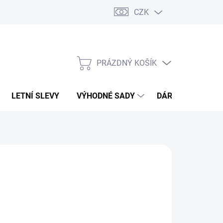
CZK
PRÁZDNÝ KOŠÍK
NÁKUPNÍ
KOŠÍK
LETNÍ SLEVY
VÝHODNÉ SADY
DÁRKOVÝ POUKA
O FINESSE
069 Kč
989 Kč
,36 Kč bez DPH
ná