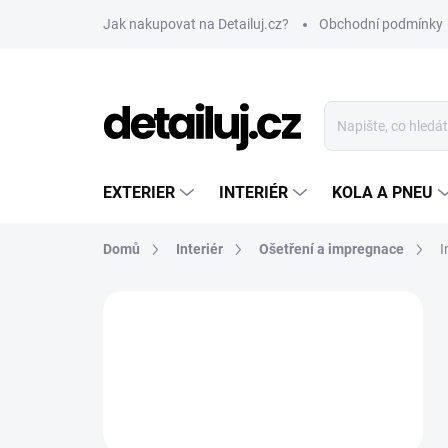
Přejít
Jak nakupovat na Detailuj.cz?
Obchodní podmínky
na
obsah
EXTERIER
INTERIÉR
KOLA A PNEU
Domů
Interiér
Ošetření a impregnace
I
P
o
s
t
r
a
n