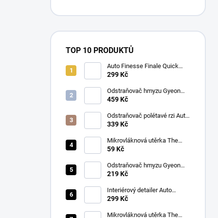
TOP 10 PRODUKTŮ
Auto Finesse Finale Quick
Detailer (500 ml)
299 Kč
Odstraňovač hmyzu Gyeon
Q2M Bug&Grime (1 L)
459 Kč
Odstraňovač polétavé rzi Auto
Finesse Iron Out
339 Kč
Contamination Remover (500
ml)
Mikrovláknová utěrka The
Collection Allround & Coating
59 Kč
245 GSM 40x40 cm (Royal
Blue)
Odstraňovač hmyzu Gyeon
Q2M Bug&Grime (500 ml)
219 Kč
Interiérový detailer Auto
Finesse Spritz Interior Detail
299 Kč
Spray (500 ml)
Mikrovláknová utěrka The