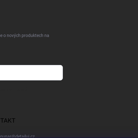
ce o nových produktech na
sobních údajů
TAKT
gunar
@
detailuj.cz