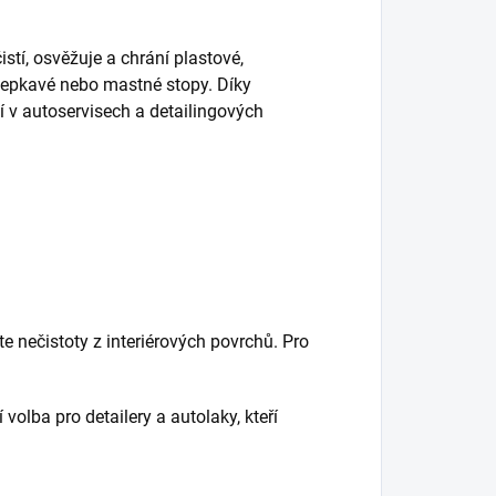
stí, osvěžuje a chrání plastové,
lepkavé nebo mastné stopy. Díky
tí v autoservisech a detailingových
e nečistoty z interiérových povrchů. Pro
í volba pro detailery a autolaky, kteří
.