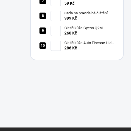
Collection Allround & Coating
59 Kč
245 GSM 40x40 cm (Lila)
Sada na pravidelné čištění
kůže v automobilu od Auto
999 Kč
Finesse
Čistič kůže Gyeon Q2M
LeatherCleaner NATURAL
260 Kč
(500 ml)
Čistič kůže Auto Finesse Hide
Leather Cleanser (500 ml)
286 Kč
Z