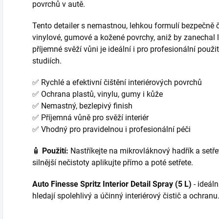
povrchů v autě.
Tento detailer s nemastnou, lehkou formulí bezpečně či
vinylové, gumové a kožené povrchy, aniž by zanechal 
příjemné svěží vůni je ideální i pro profesionální použi
studiích.
✅ Rychlé a efektivní čištění interiérových povrchů
✅ Ochrana plastů, vinylu, gumy i kůže
✅ Nemastný, bezlepivý finish
✅ Příjemná vůně pro svěží interiér
✅ Vhodný pro pravidelnou i profesionální péči
🧴
Použití:
Nastříkejte na mikrovláknový hadřík a setřet
silnější nečistoty aplikujte přímo a poté setřete.
Auto Finesse Spritz Interior Detail Spray (5 L)
- ideáln
hledají spolehlivý a účinný interiérový čistič a ochranu