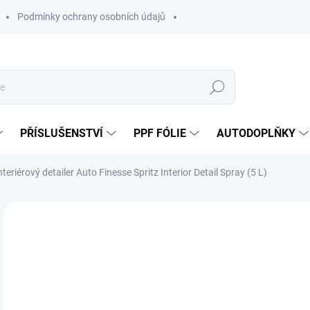
Podmínky ochrany osobních údajů
Hledat
PŘÍSLUŠENSTVÍ
PPF FÓLIE
AUTODOPLŇKY
nteriérový detailer Auto Finesse Spritz Interior Detail Spray (5 L)
Neohodnoceno
Podrobnosti hodnocení
ZNAČKA:
AUT
1 
817
Měr