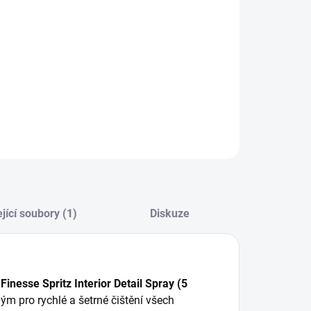
:
−
+
Přidat do košíku
 Finesse Spritz Interior Detail Spray (5 L) – Profesionální
riérový detailer pro čištění a ochranu
ILNÍ INFORMACE
ZEPTAT SE
HLÍDAT
jící soubory (1)
Diskuze
Finesse Spritz Interior Detail Spray (5
ým pro rychlé a šetrné čištění všech