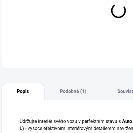
cena
Auto
inte
DETA
Popis
Podobné (1)
Souvise
Udržujte interiér svého vozu v perfektním stavu s
Auto 
L)
- vysoce efektivním interiérovým detailerem navržen