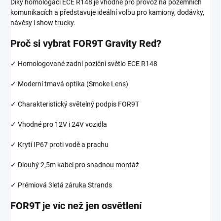
Díky homologaci ECE R148 je vhodné pro provoz na pozemních
komunikacích a představuje ideální volbu pro kamiony, dodávky,
návěsy i show trucky.
Proč si vybrat FOR9T Gravity Red?
✓ Homologované zadní poziční světlo ECE R148
✓ Moderní tmavá optika (Smoke Lens)
✓ Charakteristický světelný podpis FOR9T
✓ Vhodné pro 12V i 24V vozidla
✓ Krytí IP67 proti vodě a prachu
✓ Dlouhý 2,5m kabel pro snadnou montáž
✓ Prémiová 3letá záruka Strands
FOR9T je víc než jen osvětlení