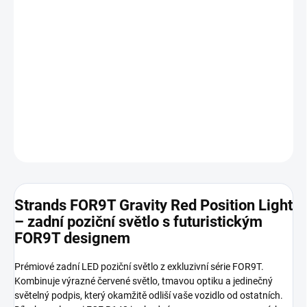
cena:
−
+
Přidat do košíku
Moderní přední poziční LED světlo s výrazným bílým svitem a
ikonickým designem řady FOR9T. Zajišťuje maximální viditelnost a
stylový vzhled vozidla.
DETAILNÍ INFORMACE
ZEPTAT SE
HLÍDAT
Strands FOR9T Gravity Red Position Light
– zadní poziční světlo s futuristickým
FOR9T designem
Prémiové zadní LED poziční světlo z exkluzivní série FOR9T.
Kombinuje výrazné červené světlo, tmavou optiku a jedinečný
světelný podpis, který okamžitě odliší vaše vozidlo od ostatních.