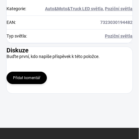
Kategorie
:
Auto&Moto&Truck LED světla
,
Poziční světla
EAN
:
7323030194482
Typ světla
:
Poziční světla
Diskuze
Buďte první, kdo napíše příspěvek k této položce.
Přidat komentář
Z
á