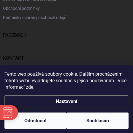
Obchodní podmínky
Podmínky ochrany osobních údajů
FACEBOOK
KONTAKT
gunar
@
detailuj.cz
Tento web používá soubory cookie. Dalším procházením
tohoto webu vyjadřujete souhlas s jejich používáním.. Více
770192683
informací
zde
.
Nastavení
Zobrazit
Copyright 2026
Detailuj.cz
. Všechna práva vyhrazena.
Odmítnout
Souhlasím
Vytvořil Shoptet