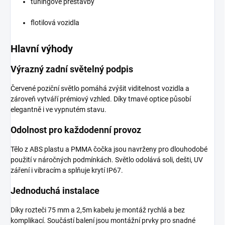
tuningové přestavby
flotilová vozidla
Hlavní výhody
Výrazný zadní světelný podpis
Červené poziční světlo pomáhá zvýšit viditelnost vozidla a
zároveň vytváří prémiový vzhled. Díky tmavé optice působí
elegantně i ve vypnutém stavu.
Odolnost pro každodenní provoz
Tělo z ABS plastu a PMMA čočka jsou navrženy pro dlouhodobé
použití v náročných podmínkách. Světlo odolává soli, dešti, UV
záření i vibracím a splňuje krytí IP67.
Jednoduchá instalace
Díky rozteči 75 mm a 2,5m kabelu je montáž rychlá a bez
komplikací. Součástí balení jsou montážní prvky pro snadné