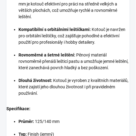
mm je kotouč efektivní pro práci na středně velkých a
větších plochách, což umožňuje rychlé a rovnoměrné
leštění.
Kompatibilní s orbitálními leštičkami:
Kotouč je navržen
pro orbitální leštičky, což zajišťuje pohodlné a efektivní
použití pro profesionály i hobby detailery.
Rovnoměrné a šetrné leštění:
Pěnový materiál
rovnoměrně přenáší lešticí pastu a umožňuje jemné leštění,
které zanechává povrch hladký a bez poškození.
Dlouhá životnost:
Kotouč je vyroben z kvalitních materiálů,
které zajistí jeho dlouhou životnost i při pravidelném
používání.
Specifikace:
Průměr:
125/140 mm
Typ:
Finish (jemný)