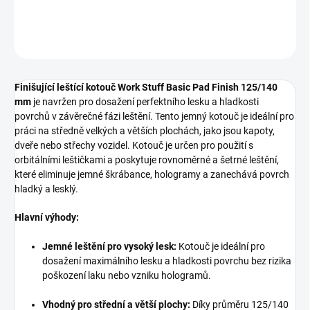
DETAILNÍ INFORMACE
ZEPTAT SE
HLÍDAT
Finišující leštící kotouč Work Stuff Basic Pad Finish 125/140
mm
je navržen pro dosažení perfektního lesku a hladkosti
povrchů v závěrečné fázi leštění. Tento jemný kotouč je ideální pro
práci na středně velkých a větších plochách, jako jsou kapoty,
dveře nebo střechy vozidel. Kotouč je určen pro použití s
orbitálními leštičkami a poskytuje rovnoměrné a šetrné leštění,
které eliminuje jemné škrábance, hologramy a zanechává povrch
hladký a lesklý.
Hlavní výhody:
Jemné leštění pro vysoký lesk:
Kotouč je ideální pro
dosažení maximálního lesku a hladkosti povrchu bez rizika
poškození laku nebo vzniku hologramů.
Vhodný pro střední a větší plochy:
Díky průměru 125/140