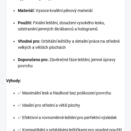
Materiál:
Vysoce kvalitní pěnový materiál
Použití:
Finální leštění, dosažení vysokého lesku,
odstranění jemných škrábanců a hologramů
Vhodné pro:
Orbitální leštičky a detailní práce na středně
velkých a větších plochách
Doporučeno pro:
Závěrečné fáze leštění, jemné úpravy
povrchu
Výhody:
✅ Maximální lesk a hladkost bez poškození povrchu
✅ Ideální pro střední a větší plochy
✅ Efektivní a rovnoměrné leštění pro perfektní výsledek
✅ Kompatibilní s orbitálními leštičkami pro snadné použití