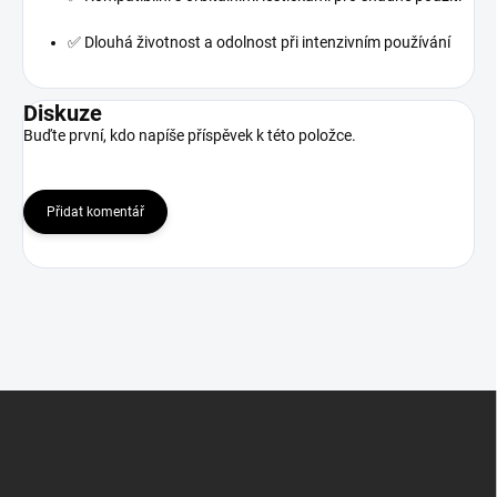
✅ Dlouhá životnost a odolnost při intenzivním používání
Diskuze
Buďte první, kdo napíše příspěvek k této položce.
Přidat komentář
Z
á
p
a