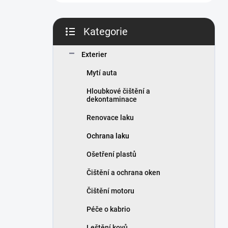
n
í
p
Kategorie
a
Přeskočit
n
kategorie
Exterier
e
l
Mytí auta
Hloubkové čištění a
dekontaminace
Renovace laku
Ochrana laku
Ošetření plastů
Čištění a ochrana oken
Čištění motoru
Péče o kabrio
Leštění kovů