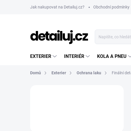
Přejít
Jak nakupovat na Detailuj.cz?
Obchodní podmínky
na
obsah
EXTERIER
INTERIÉR
KOLA A PNEU
Domů
Exterier
Ochrana laku
Finální de
P
o
s
t
r
a
n