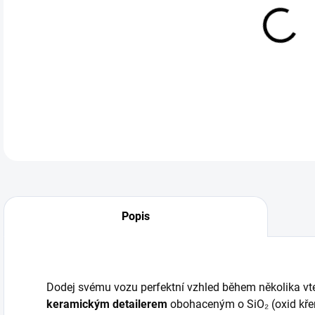
cena
Ange
doko
DETA
Popis
Dodej svému vozu perfektní vzhled během několika vt
keramickým detailerem
obohaceným o SiO₂ (oxid křem