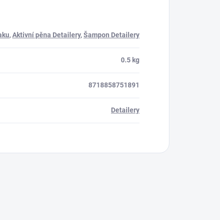
aku
,
Aktivní pěna Detailery
,
Šampon Detailery
0.5 kg
8718858751891
Detailery