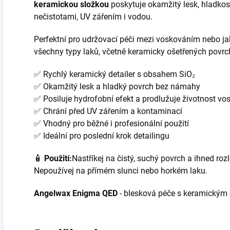
keramickou složkou
poskytuje okamžitý lesk, hladkos
nečistotami, UV zářením i vodou.
Perfektní pro udržovací péči mezi voskováním nebo jak
všechny typy laků, včetně keramicky ošetřených povrc
✅ Rychlý keramický detailer s obsahem SiO₂
✅ Okamžitý lesk a hladký povrch bez námahy
✅ Posiluje hydrofobní efekt a prodlužuje životnost v
✅ Chrání před UV zářením a kontaminací
✅ Vhodný pro běžné i profesionální použití
✅ Ideální pro poslední krok detailingu
🧴
Použití:
Nastříkej na čistý, suchý povrch a ihned roz
Nepoužívej na přímém slunci nebo horkém laku.
Angelwax Enigma QED
- blesková péče s keramickým 