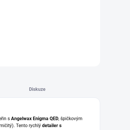
:
−
+
Přidat do košíku
lwax Enigma QED (500 ml) – Keramický detailer pro
nalý finiš
ILNÍ INFORMACE
ZEPTAT SE
HLÍDAT
Diskuze
eřin s
Angelwax Enigma QED
, špičkovým
ičitý). Tento rychlý
detailer s