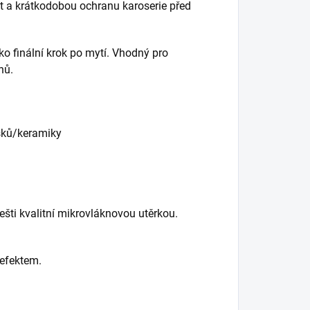
t a krátkodobou ochranu karoserie před
o finální krok po mytí. Vhodný pro
hů.
osků/keramiky
lešti kvalitní mikrovláknovou utěrkou.
efektem.