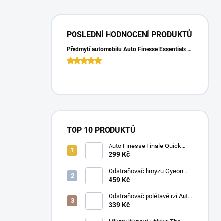
POSLEDNÍ HODNOCENÍ PRODUKTŮ
Předmytí automobilu Auto Finesse Essentials Pre-Wash (500 ml)
TOP 10 PRODUKTŮ
Auto Finesse Finale Quick
Detailer (500 ml)
299 Kč
Odstraňovač hmyzu Gyeon
Q2M Bug&Grime (1 L)
459 Kč
Odstraňovač polétavé rzi Auto
Finesse Iron Out
339 Kč
Contamination Remover (500