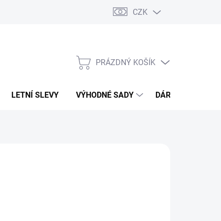
CZK
PRÁZDNÝ KOŠÍK
NÁKUPNÍ
KOŠÍK
LETNÍ SLEVY
VÝHODNÉ SADY
DÁRKOVÝ POUKA
GELWAX
29 Kč
,83 Kč bez DPH
ná