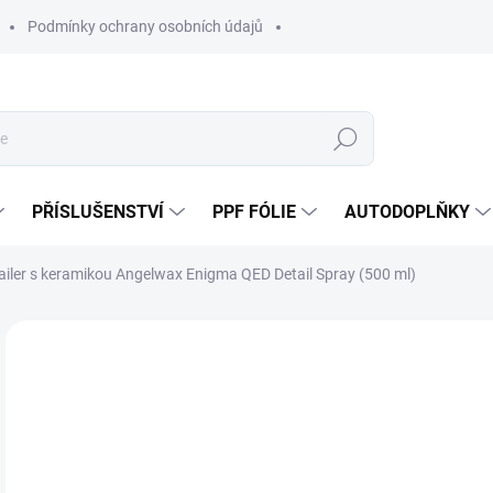
Podmínky ochrany osobních údajů
Hledat
PŘÍSLUŠENSTVÍ
PPF FÓLIE
AUTODOPLŇKY
tailer s keramikou Angelwax Enigma QED Detail Spray (500 ml)
Neohodnoceno
Podrobnosti hodnocení
ZNAČKA:
AN
6
519
Měr