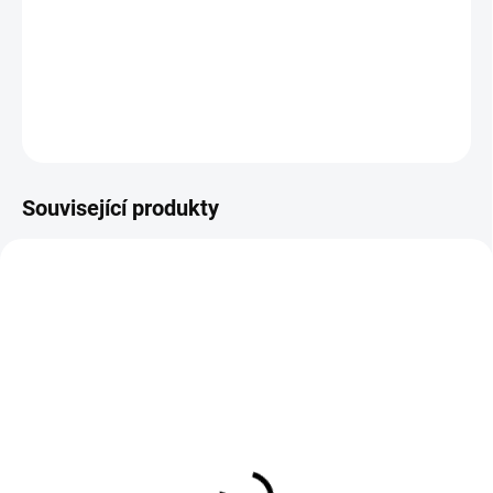
Detailing Brush No. 8 je ideální pro interiér, emblémy, ventilační
výdechy, tlačítka a citlivé povrchy bez rizika poškrábání.
DETAILNÍ INFORMACE
ZEPTAT SE
HLÍDAT
Související produkty
SKLADEM
MOMENTÁLNĚ NEDOSTUPNÉ
(>5 KS)
Odstraňovač polétavé rzi
Odstraňovač hmyzu
Auto Finesse Iron Out