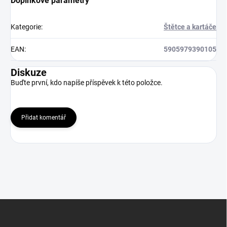
Doplňkové parametry
Kategorie
:
Štětce a kartáče
EAN
:
5905979390105
Diskuze
Buďte první, kdo napíše příspěvek k této položce.
Přidat komentář
Z
á
p