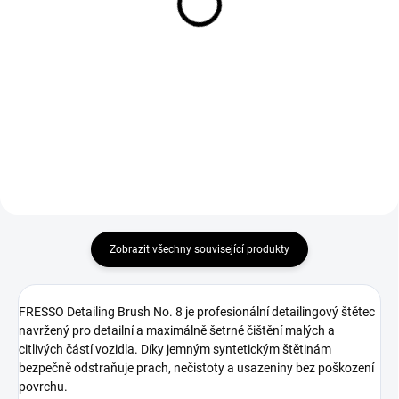
Gyeon Q2M Bug&Grime
Contamination Remover
(500 ml)
(1 L)
583 Kč
219 Kč
481,82 Kč bez DPH
180,99 Kč bez DPH
Do košíku
Do košíku
Zobrazit všechny související produkty
FRESSO Detailing Brush No. 8 je profesionální detailingový štětec
navržený pro detailní a maximálně šetrné čištění malých a
citlivých částí vozidla. Díky jemným syntetickým štětinám
bezpečně odstraňuje prach, nečistoty a usazeniny bez poškození
povrchu.