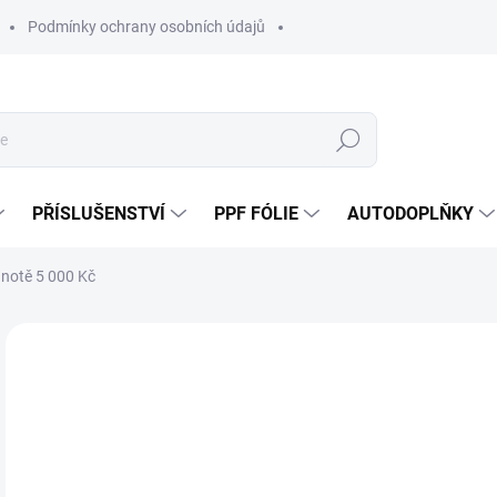
Podmínky ochrany osobních údajů
Hledat
PŘÍSLUŠENSTVÍ
PPF FÓLIE
AUTODOPLŇKY
notě 5 000 Kč
Neohodnoceno
Podrobnosti hodnocení
5 
4 1
Měr