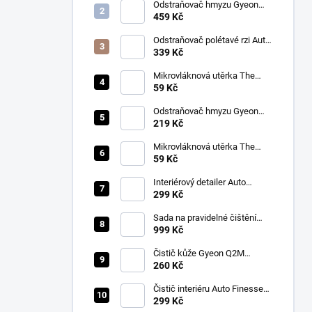
Odstraňovač hmyzu Gyeon
Q2M Bug&Grime (1 L)
459 Kč
Odstraňovač polétavé rzi Auto
Finesse Iron Out
339 Kč
Contamination Remover (500
ml)
Mikrovláknová utěrka The
Collection Allround & Coating
59 Kč
245 GSM 40x40 cm (Royal
Blue)
Odstraňovač hmyzu Gyeon
Q2M Bug&Grime (500 ml)
219 Kč
Mikrovláknová utěrka The
Collection Allround & Coating
59 Kč
245 GSM 40x40 cm (Lila)
Interiérový detailer Auto
Finesse Spritz Interior Detail
299 Kč
Spray (500 ml)
Sada na pravidelné čištění
kůže v automobilu od Auto
999 Kč
Finesse
Čistič kůže Gyeon Q2M
LeatherCleaner NATURAL
260 Kč
(500 ml)
Čistič interiéru Auto Finesse
Total Interior Cleaner (500 ml)
299 Kč