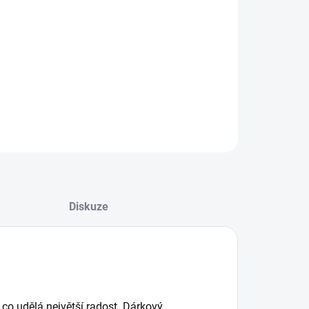
:
−
+
Přidat do košíku
ILNÍ INFORMACE
ZEPTAT SE
HLÍDAT
Diskuze
 co udělá největší radost. Dárkový