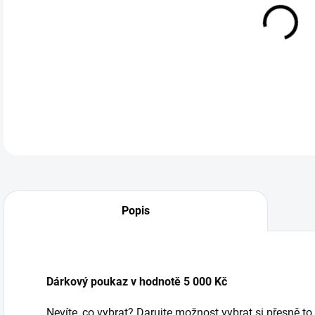
cena
DETA
Popis
Dárkový poukaz v hodnotě 5 000 Kč
Nevíte, co vybrat? Darujte možnost vybrat si přesně to,