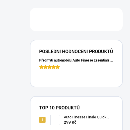
POSLEDNÍ HODNOCENÍ PRODUKTŮ
Předmytí automobilu Auto Finesse Essentials Pre-Wash (500 ml)
TOP 10 PRODUKTŮ
Auto Finesse Finale Quick
Detailer (500 ml)
299 Kč