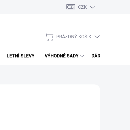
CZK
PRÁZDNÝ KOŠÍK
NÁKUPNÍ
KOŠÍK
LETNÍ SLEVY
VÝHODNÉ SADY
DÁRKOVÝ POUKA
000 Kč
32,23 Kč bez DPH
ná