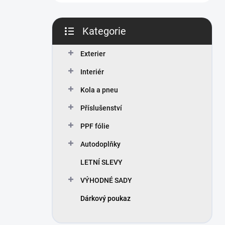
n
í
p
Kategorie
a
Přeskočit
n
kategorie
Exterier
e
l
Interiér
Kola a pneu
Příslušenství
PPF fólie
Autodoplňky
LETNÍ SLEVY
VÝHODNÉ SADY
Dárkový poukaz