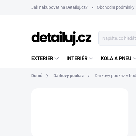
Přejít
Jak nakupovat na Detailuj.cz?
Obchodní podmínky
na
obsah
EXTERIER
INTERIÉR
KOLA A PNEU
Domů
Dárkový poukaz
Dárkový poukaz v hod
P
o
s
t
r
a
n