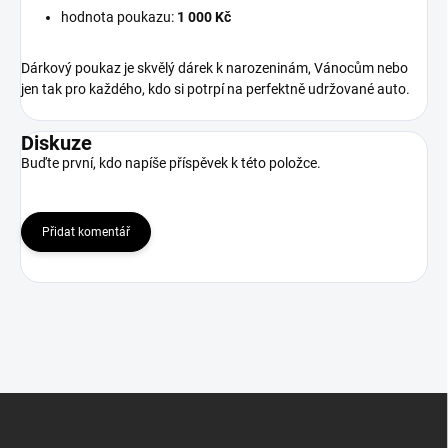
hodnota poukazu:
1 000 Kč
Dárkový poukaz je skvělý dárek k narozeninám, Vánocům nebo
jen tak pro každého, kdo si potrpí na perfektně udržované auto.
Diskuze
Buďte první, kdo napíše příspěvek k této položce.
Přidat komentář
Z
á
p