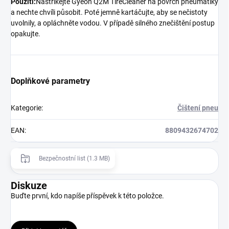
Použití:
Nastříkejte Gyeon Q2M TireCleaner na povrch pneumatiky
a nechte chvíli působit. Poté jemně kartáčujte, aby se nečistoty
uvolnily, a opláchněte vodou. V případě silného znečištění postup
opakujte.
Doplňkové parametry
Kategorie
:
Čištení pneu
EAN
:
8809432674702
Bezpečnostní list (1.3 MB)
Diskuze
Buďte první, kdo napíše příspěvek k této položce.