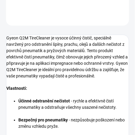
DETAILNÍ INFORMACE
ZEPTAT SE
HLÍDAT
Gyeon Q2M TireCleaner je vysoce účinný čistič, speciálně
navržený pro odstranění špíny, prachu, olejů a dalších nečistot z
povrchů pneumatik a pryžových materiálů. Tento produkt
efektivně čistí pneumatiky, čímž obnovuje jejich přirozený vzhled a
připravuje je na aplikaci impregnace nebo ochranné vrstvy. Gyeon
Q2M TireCleaner je ideální pro pravidelnou údržbu a zajišťuje, že
vaše pneumatiky vypadají čistě a profesionálně.
Vlastnosti:
Účinné odstranění nečistot
- rychle a efektivně čistí
pneumatiky a odstraňuje všechny usazené nečistoty.
Bezpečný pro pneumatiky
- nezpůsobuje poškození nebo
změnu vzhledu pryže.