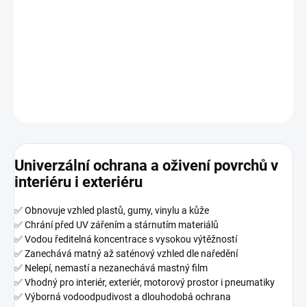
zářením, odpuzuje vodu a zanechává přirozený matný až
saténový vzhled. Díky možnosti ředění je ideální pro interiér,
exteriér, pneumatiky i motorový prostor.
DETAILNÍ INFORMACE
ZEPTAT SE
HLÍDAT
Univerzální ochrana a oživení povrchů v
interiéru i exteriéru
✅ Obnovuje vzhled plastů, gumy, vinylu a kůže
✅ Chrání před UV zářením a stárnutím materiálů
✅ Vodou ředitelná koncentrace s vysokou výtěžností
✅ Zanechává matný až saténový vzhled dle naředění
✅ Nelepí, nemastí a nezanechává mastný film
✅ Vhodný pro interiér, exteriér, motorový prostor i pneumatiky
✅ Výborná vodoodpudivost a dlouhodobá ochrana