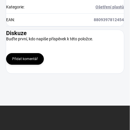
Kategorie
:
Ošetření plastů
EAN
:
8809397812454
Diskuze
Buďte první, kdo napíše příspěvek k této položce.
Přidat komentář
Z
á
p
a