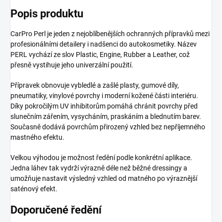
Popis produktu
CarPro Perl
je jeden z nejoblíbenějších ochranných přípravků mezi
profesionálními detailery i nadšenci do autokosmetiky. Název
PERL vychází ze slov Plastic, Engine, Rubber a Leather, což
přesně vystihuje jeho univerzální použití.
Přípravek obnovuje vybledlé a zašlé plasty, gumové díly,
pneumatiky, vinylové povrchy i moderní kožené části interiéru.
Díky pokročilým UV inhibitorům pomáhá chránit povrchy před
slunečním zářením, vysycháním, praskáním a blednutím barev.
Současně dodává povrchům přirozený vzhled bez nepříjemného
mastného efektu.
Velkou výhodou je možnost ředění podle konkrétní aplikace.
Jedna láhev tak vydrží výrazně déle než běžné dressingy a
umožňuje nastavit výsledný vzhled od matného po výraznější
saténový efekt.
Doporučené ředění