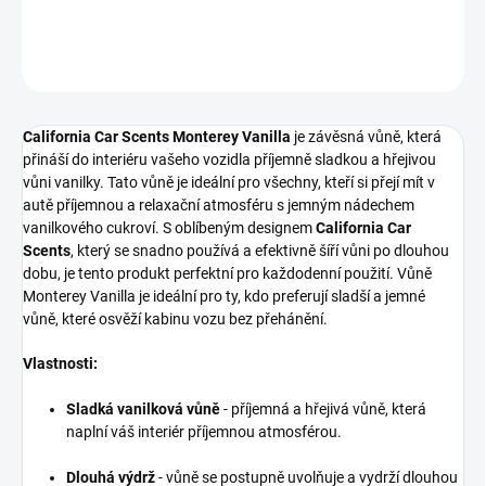
DETAILNÍ INFORMACE
ZEPTAT SE
HLÍDAT
California Car Scents Monterey Vanilla
je závěsná vůně, která
přináší do interiéru vašeho vozidla příjemně sladkou a hřejivou
vůni vanilky. Tato vůně je ideální pro všechny, kteří si přejí mít v
autě příjemnou a relaxační atmosféru s jemným nádechem
vanilkového cukroví. S oblíbeným designem
California Car
Scents
, který se snadno používá a efektivně šíří vůni po dlouhou
dobu, je tento produkt perfektní pro každodenní použití. Vůně
Monterey Vanilla je ideální pro ty, kdo preferují sladší a jemné
vůně, které osvěží kabinu vozu bez přehánění.
Vlastnosti:
Sladká vanilková vůně
- příjemná a hřejivá vůně, která
naplní váš interiér příjemnou atmosférou.
Dlouhá výdrž
- vůně se postupně uvolňuje a vydrží dlouhou