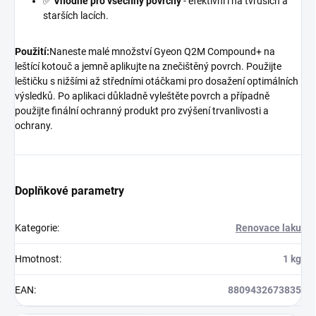
✅
Vhodné pro všechny povrchy
- efektivní i na tvrdších a
starších lacích.
Použití:
Naneste malé množství Gyeon Q2M Compound+ na
leštící kotouč a jemně aplikujte na znečištěný povrch. Použijte
leštičku s nižšími až středními otáčkami pro dosažení optimálních
výsledků. Po aplikaci důkladně vyleštěte povrch a případně
použijte finální ochranný produkt pro zvýšení trvanlivosti a
ochrany.
Doplňkové parametry
Kategorie
:
Renovace laku
Hmotnost
:
1 kg
EAN
:
8809432673835