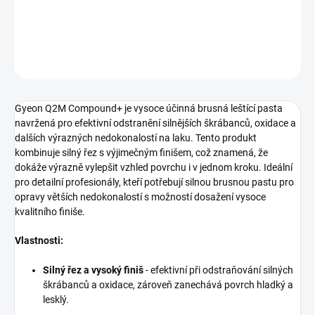
DETAILNÍ INFORMACE
ZEPTAT SE
HLÍDAT
Gyeon Q2M Compound+ je vysoce účinná brusná leštící pasta
navržená pro efektivní odstranění silnějších škrábanců, oxidace a
dalších výrazných nedokonalostí na laku. Tento produkt
kombinuje silný řez s výjimečným finišem, což znamená, že
dokáže výrazně vylepšit vzhled povrchu i v jednom kroku. Ideální
pro detailní profesionály, kteří potřebují silnou brusnou pastu pro
opravy větších nedokonalostí s možností dosažení vysoce
kvalitního finiše.
Vlastnosti:
Silný řez a vysoký finiš
- efektivní při odstraňování silných
škrábanců a oxidace, zároveň zanechává povrch hladký a
lesklý.