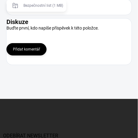
Bezpečnostní list (1 MB)
Diskuze
Buďte první, kdo napíše příspěvek k této položce.
Přidat komentář
Z
á
p
a
t
í
ODEBÍRAT NEWSLETTER