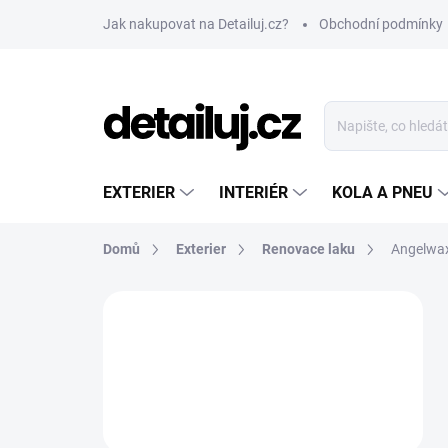
Přejít
Jak nakupovat na Detailuj.cz?
Obchodní podmínky
na
obsah
EXTERIER
INTERIÉR
KOLA A PNEU
Domů
Exterier
Renovace laku
Angelwax
P
o
s
t
r
a
n