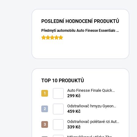
POSLEDNÍ HODNOCENÍ PRODUKTŮ
Předmytí automobilu Auto Finesse Essentials Pre-Wash (500 ml)
TOP 10 PRODUKTŮ
Auto Finesse Finale Quick
Detailer (500 ml)
299 Kč
Odstraňovač hmyzu Gyeon
Q2M Bug&Grime (1 L)
459 Kč
Odstraňovač polétavé rzi Auto
Finesse Iron Out
339 Kč
Contamination Remover (500