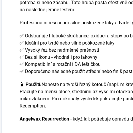
potřeba silného zásahu. Tato hrubá pasta efektivně ods
na následné jemné leštění.
Profesionální řešení pro silně poškozené laky a tvrdé t
✅ Odstraňuje hluboké škrábance, oxidaci a stopy po b
✅ Ideální pro tvrdé nebo silně poškozené laky
✅ Vysoký řez bez nadměrné prašnosti
✅ Bez silikonu - vhodná i pro lakovny
✅ Kompatibilní s rotační i DA leštičkou
✅ Doporučeno následně použít střední nebo finiš past
🧴
Použití:
Naneste na tvrdší řezný kotouč (např. mikr
Pracujte na menší ploše, středními až vyššími otáčkami
mikrovláknem. Pro dokonalý výsledek pokračujte pas
Redemption.
Angelwax Resurrection
- když lak potřebuje opravdu 