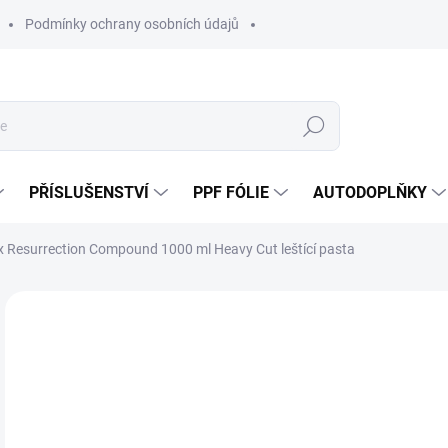
Podmínky ochrany osobních údajů
Hledat
PŘÍSLUŠENSTVÍ
PPF FÓLIE
AUTODOPLŇKY
 Resurrection Compound 1000 ml Heavy Cut leštící pasta
Neohodnoceno
Podrobnosti hodnocení
ZNAČKA:
AN
1 
1 0
Měr