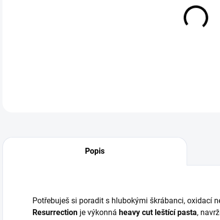
cena
Ange
past
DETA
Popis
Potřebuješ si poradit s hlubokými škrábanci, oxidací
Resurrection
je výkonná
heavy cut leštící pasta
, navr