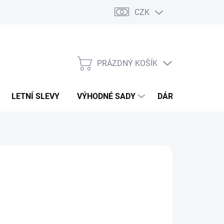
CZK
PRÁZDNÝ KOŠÍK
NÁKUPNÍ
KOŠÍK
LETNÍ SLEVY
VÝHODNÉ SADY
DÁRKOVÝ POUKA
GELWAX
296 Kč
71,07 Kč bez DPH
ná