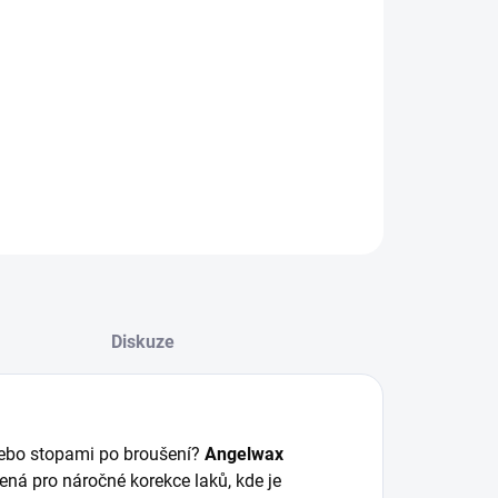
:
−
+
Přidat do košíku
lwax Resurrection Heavy Cut (1000 ml) – Hrubá leštící
a pro intenzivní korekci laku
ILNÍ INFORMACE
ZEPTAT SE
HLÍDAT
Diskuze
 nebo stopami po broušení?
Angelwax
žená pro náročné korekce laků, kde je