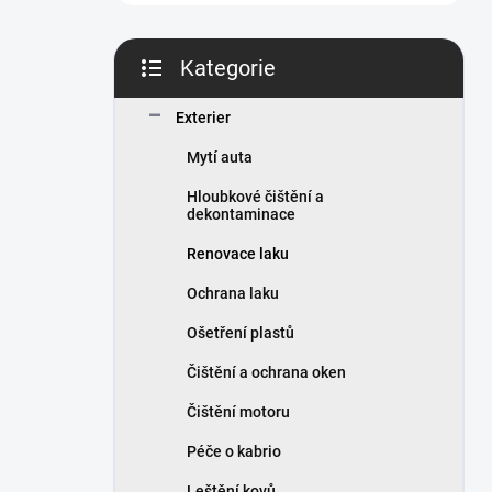
n
í
p
Kategorie
a
Přeskočit
n
kategorie
Exterier
e
l
Mytí auta
Hloubkové čištění a
dekontaminace
Renovace laku
Ochrana laku
Ošetření plastů
Čištění a ochrana oken
Čištění motoru
Péče o kabrio
Leštění kovů