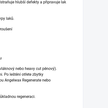
traňuje hlubší defekty a připravuje lak
ypy laků.
roušení
u
ovláknový nebo heavy cut pěnový).
. Po leštění otřete zbytky
tou Angelwax Regenerate nebo
důkladnou regeneraci.