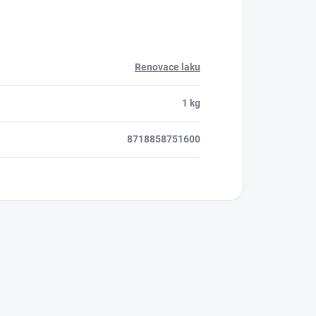
Renovace laku
1 kg
8718858751600