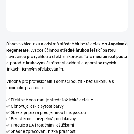
DETAILNÍ INFORMACE
ZEPTAT SE
HLÍDAT
Obnov vzhled laku a odstraň středně hluboké defekty s
Angelwax
Regenerate
, vysoce účinnou
středně hrubou leštící pastou
navrženou pro rychlou a efektivní korekci. Tato
medium cut pasta
si poradí s kruhovými škrábanci, oxidací, stopami po mycích
linkách i jemným přelakováním.
Vhodná pro profesionální i domácí použití - bez silikonu a s
minimální prašností.
✅ Efektivně odstraňuje střední až lehké defekty
✅ Obnovuje lesk a sytost barvy
✅ Skvělá příprava před jemnou finiš pastou
✅ Bez silikonu - bezpečná pro lakovny
✅ Pracuje s DA i rotačními leštičkami
✅ Snadné zpracování, nízká prašnost