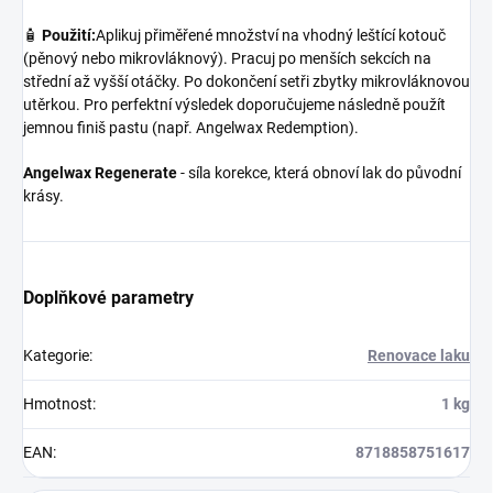
🧴
Použití:
Aplikuj přiměřené množství na vhodný leštící kotouč
(pěnový nebo mikrovláknový). Pracuj po menších sekcích na
střední až vyšší otáčky. Po dokončení setři zbytky mikrovláknovou
utěrkou. Pro perfektní výsledek doporučujeme následně použít
jemnou finiš pastu (např. Angelwax Redemption).
Angelwax Regenerate
- síla korekce, která obnoví lak do původní
krásy.
Doplňkové parametry
Kategorie
:
Renovace laku
Hmotnost
:
1 kg
EAN
:
8718858751617