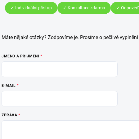
✓ Individuální přístup
✓ Konzultace zdarma
✓ Odpověď 
Máte nějaké otázky? Zodpovíme je. Prosíme o pečlivé vyplnění
JMÉNO A PŘÍJMENÍ
E-MAIL
ZPRÁVA