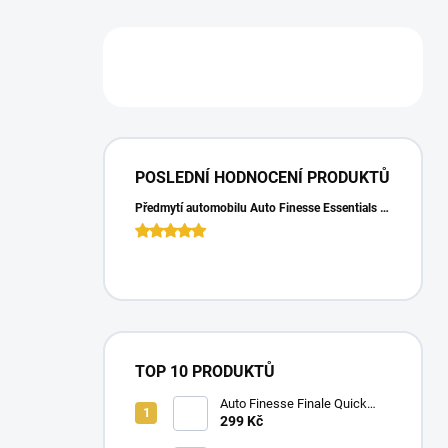
POSLEDNÍ HODNOCENÍ PRODUKTŮ
Předmytí automobilu Auto Finesse Essentials Pre-Wash (500 ml)
TOP 10 PRODUKTŮ
Auto Finesse Finale Quick
Detailer (500 ml)
299 Kč