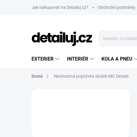
Přejít
Jak nakupovat na Detailuj.cz?
Obchodní podmínky
na
obsah
EXTERIER
INTERIÉR
KOLA A PNEU
Domů
Nezávazná poptávka služeb MG Details
P
o
s
t
r
a
n