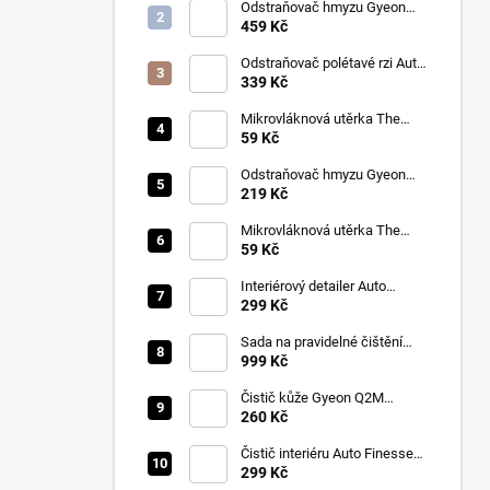
Odstraňovač hmyzu Gyeon
Q2M Bug&Grime (1 L)
459 Kč
Odstraňovač polétavé rzi Auto
Finesse Iron Out
339 Kč
Contamination Remover (500
ml)
Mikrovláknová utěrka The
Collection Allround & Coating
59 Kč
245 GSM 40x40 cm (Royal
Blue)
Odstraňovač hmyzu Gyeon
Q2M Bug&Grime (500 ml)
219 Kč
Mikrovláknová utěrka The
Collection Allround & Coating
59 Kč
245 GSM 40x40 cm (Lila)
Interiérový detailer Auto
Finesse Spritz Interior Detail
299 Kč
Spray (500 ml)
Sada na pravidelné čištění
kůže v automobilu od Auto
999 Kč
Finesse
Čistič kůže Gyeon Q2M
LeatherCleaner NATURAL
260 Kč
(500 ml)
Čistič interiéru Auto Finesse
Total Interior Cleaner (500 ml)
299 Kč