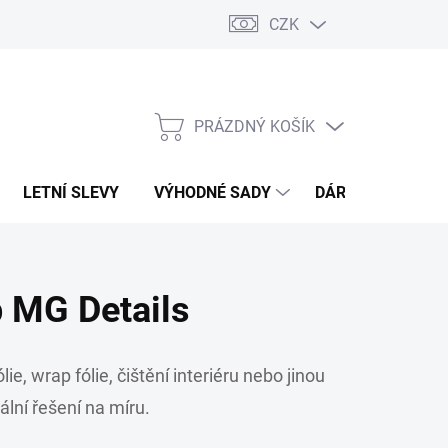
CZK
PRÁZDNÝ KOŠÍK
NÁKUPNÍ
KOŠÍK
LETNÍ SLEVY
VÝHODNÉ SADY
DÁRKOVÝ POUKA
 MG Details
, wrap fólie, čištění interiéru nebo jinou
lní řešení na míru.