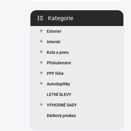
n
í
p
Kategorie
a
Přeskočit
n
kategorie
Exterier
e
l
Interiér
Kola a pneu
Příslušenství
PPF fólie
Autodoplňky
LETNÍ SLEVY
VÝHODNÉ SADY
Dárkový poukaz