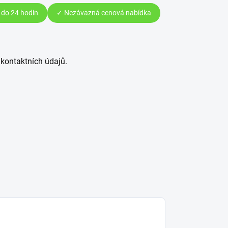
do 24 hodin
✓ Nezávazná cenová nabídka
 kontaktních údajů.