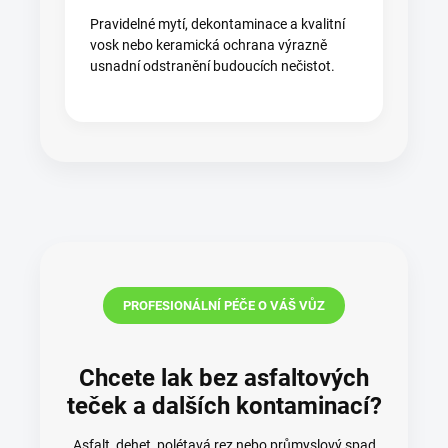
Pravidelné mytí, dekontaminace a kvalitní
vosk nebo keramická ochrana výrazně
usnadní odstranění budoucích nečistot.
PROFESIONÁLNÍ PÉČE O VÁŠ VŮZ
Chcete lak bez asfaltových
teček a dalších kontaminací?
Asfalt, dehet, polétavá rez nebo průmyslový spad