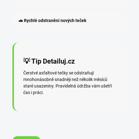
🚗 Rychlé odstranění nových teček
💡 Tip Detailuj.cz
Čerstvé asfaltové tečky se odstraňují
mnohonásobně snadněji než několik měsíců
staré usazeniny. Pravidelná údržba vám ušetří
čas i práci.