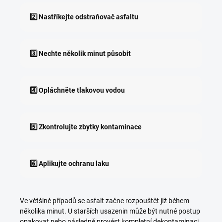
2️⃣ Nastříkejte odstraňovač asfaltu
3️⃣ Nechte několik minut působit
4️⃣ Opláchněte tlakovou vodou
5️⃣ Zkontrolujte zbytky kontaminace
6️⃣ Aplikujte ochranu laku
Ve většině případů se asfalt začne rozpouštět již během
několika minut. U starších usazenin může být nutné postup
opakovat nebo následně provést kompletní dekontaminaci