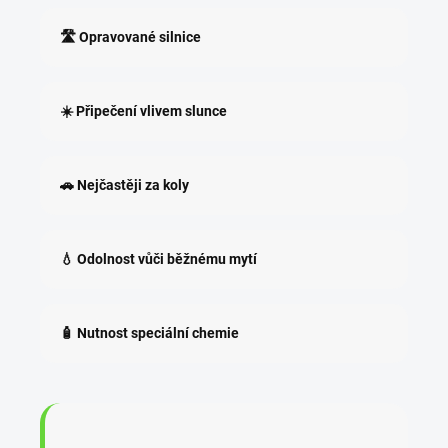
🛣️ Opravované silnice
☀️ Připečení vlivem slunce
🚗 Nejčastěji za koly
💧 Odolnost vůči běžnému mytí
🧴 Nutnost speciální chemie