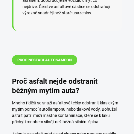
asfaltem, doporučujeme vozidlo umýt co
nejdříve. Čerstvé asfaltové částice se odstraňují
výrazně snadněji než staré usazeniny.
PROČ NESTAČÍ AUTOŠAMPON
Proč asfalt nejde odstranit
běžným mytím auta?
Mnoho řidičů se snaží asfaltové tečky odstranit klasickým
mytím pomocí autošamponu nebo tlakové vody. Bohužel
asfalt patří mezi mastné kontaminace, které se k laku
přichytí mnohem silněji než běžná silniční špína.