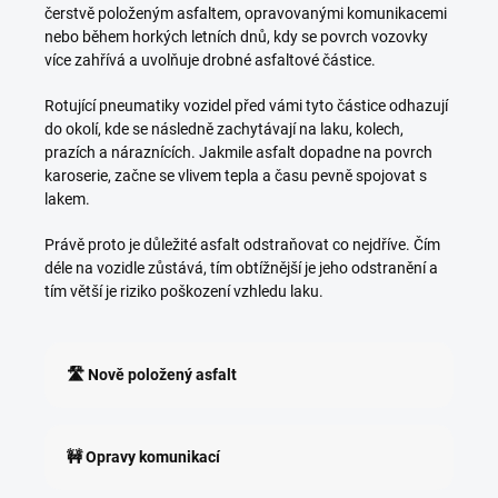
čerstvě položeným asfaltem, opravovanými komunikacemi
nebo během horkých letních dnů, kdy se povrch vozovky
více zahřívá a uvolňuje drobné asfaltové částice.
Rotující pneumatiky vozidel před vámi tyto částice odhazují
do okolí, kde se následně zachytávají na laku, kolech,
prazích a náraznících. Jakmile asfalt dopadne na povrch
karoserie, začne se vlivem tepla a času pevně spojovat s
lakem.
Právě proto je důležité asfalt odstraňovat co nejdříve. Čím
déle na vozidle zůstává, tím obtížnější je jeho odstranění a
tím větší je riziko poškození vzhledu laku.
🛣️ Nově položený asfalt
🚧 Opravy komunikací