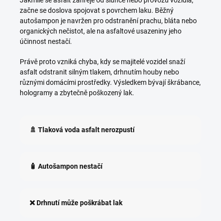
Jakmile se asfalt zahřeje od slunce nebo provozu vozidla,
začne se doslova spojovat s povrchem laku. Běžný
autošampon je navržen pro odstranění prachu, bláta nebo
organických nečistot, ale na asfaltové usazeniny jeho
účinnost nestačí.
Právě proto vzniká chyba, kdy se majitelé vozidel snaží
asfalt odstranit silným tlakem, drhnutím houby nebo
různými domácími prostředky. Výsledkem bývají škrábance,
hologramy a zbytečně poškozený lak.
🚿 Tlaková voda asfalt nerozpustí
🧴 Autošampon nestačí
❌ Drhnutí může poškrábat lak