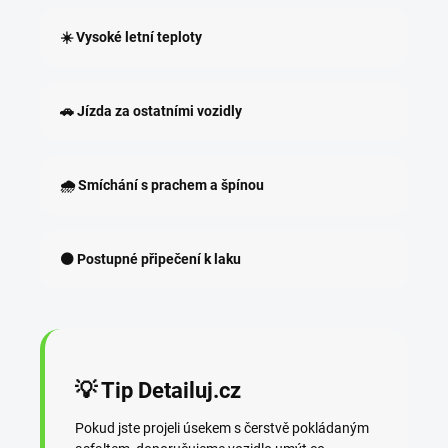
☀️ Vysoké letní teploty
🚗 Jízda za ostatními vozidly
🌧️ Smíchání s prachem a špínou
⚫ Postupné připečení k laku
💡 Tip Detailuj.cz
Pokud jste projeli úsekem s čerstvě pokládaným