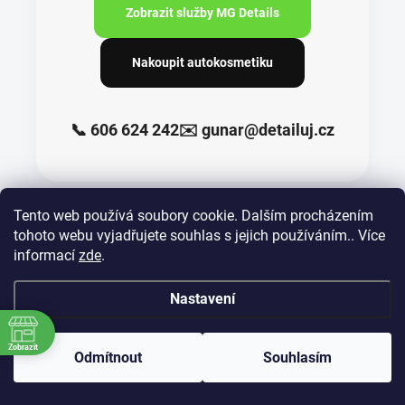
Zobrazit služby MG Details
Nakoupit autokosmetiku
📞 606 624 242
✉️ gunar@detailuj.cz
Tento web používá soubory cookie. Dalším procházením
tohoto webu vyjadřujete souhlas s jejich používáním.. Více
informací
zde
.
Nastavení
Z
á
p
Zobrazit
Odmítnout
Souhlasím
a
t